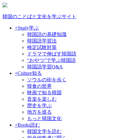
韓国のことばと文化を学ぶサイト
+Study
学ぶ
韓国語の基礎知識
韓国語学習法
検定試験対策
ドラマで伸ばす韓国語
“おやつ”で学ぶ韓国語
韓国語学習Q&A
+Culture
知る
ソウルの街を歩く
韓食の世界
映画で知る韓国
音楽を楽しむ
歴史を学ぶ
地方を巡る
もっと韓国文化
+Books
読む
韓国文学を読む
担当編集者に聞く