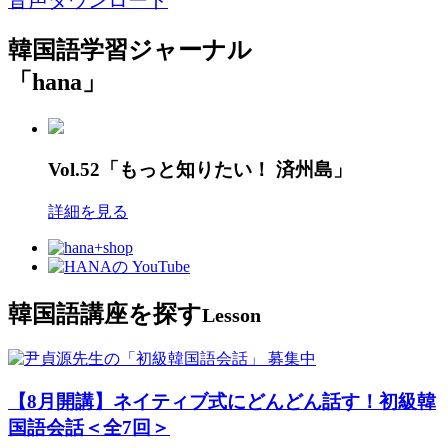
音声ダウンロード
韓国語学習ジャーナル
「hana」
Vol.52「もっと知りたい！ 済州島」
詳細を見る
韓国語講座を探す
Lesson
募集中
【8月開講】ネイティブ式にどんどん話す！初級韓
国語会話＜全7回＞