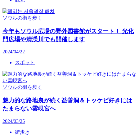
ソウルの街を歩く
今年もソウル広場の野外図書館がスタート！ 光化
門広場や清渓川でも開催します
2024/04/22
スポット
ソウルの街を歩く
魅力的な路地裏が続く益善洞＆トッケビ好きには
たまらない雲峴宮へ
2024/03/25
街歩き