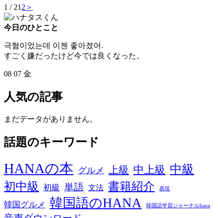
1 / 2
1
2
＞
今日のひとこと
극혐이었는데 이젠 좋아졌어.
すごく嫌だったけど今では良くなった。
08
07
金
人気の記事
まだデータがありません。
話題のキーワード
HANAの本
中級
中上級
上級
グルメ
初中級
書籍紹介
単語
初級
文法
表現
韓国語のHANA
韓国グルメ
韓国語学習ジャーナルhana