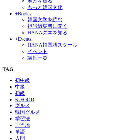
地方を巡る
もっと韓国文化
+Books
韓国文学を読む
担当編集者に聞く
HANAの本を知る
+Events
HANA韓国語スクール
イベント
講師一覧
TAG
初中級
中級
初級
K-FOOD
グルメ
韓国グルメ
学習法
ご当地
単語
入門