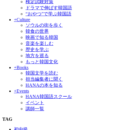
検定試験対策
ドラマで伸ばす韓国語
“おやつ”で学ぶ韓国語
+Culture
ソウルの街を歩く
韓食の世界
映画で知る韓国
音楽を楽しむ
歴史を学ぶ
地方を巡る
もっと韓国文化
+Books
韓国文学を読む
担当編集者に聞く
HANAの本を知る
+Events
HANA韓国語スクール
イベント
講師一覧
TAG
初中級