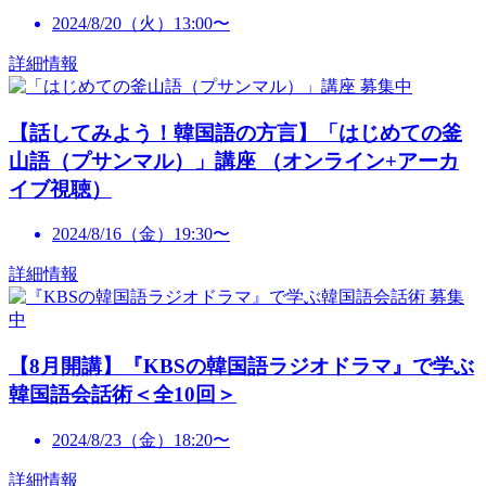
2024/8/20（火）13:00〜
詳細情報
募集中
【話してみよう！韓国語の方言】「はじめての釜
山語（プサンマル）」講座 （オンライン+アーカ
イブ視聴）
2024/8/16（金）19:30〜
詳細情報
募集
中
【8月開講】『KBSの韓国語ラジオドラマ』で学ぶ
韓国語会話術＜全10回＞
2024/8/23（金）18:20〜
詳細情報