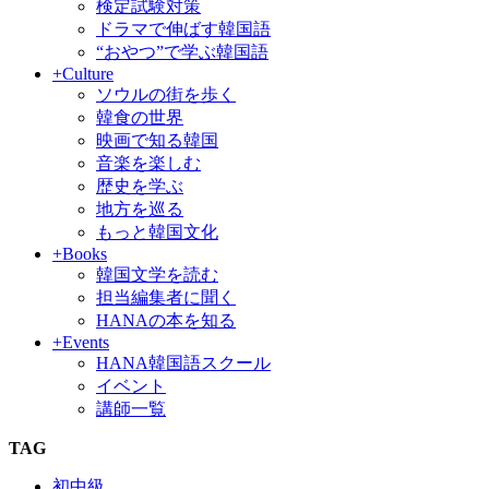
検定試験対策
ドラマで伸ばす韓国語
“おやつ”で学ぶ韓国語
+Culture
ソウルの街を歩く
韓食の世界
映画で知る韓国
音楽を楽しむ
歴史を学ぶ
地方を巡る
もっと韓国文化
+Books
韓国文学を読む
担当編集者に聞く
HANAの本を知る
+Events
HANA韓国語スクール
イベント
講師一覧
TAG
初中級