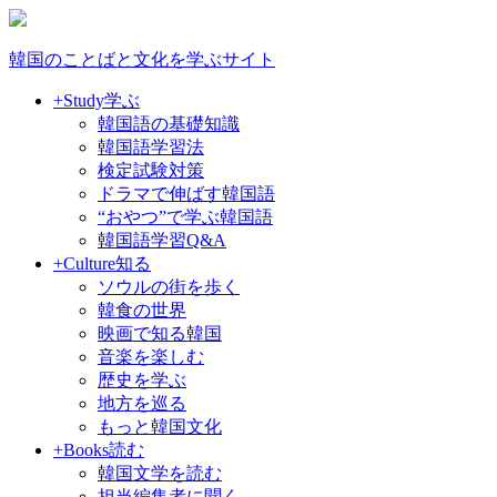
韓国のことばと文化を学ぶサイト
+Study
学ぶ
韓国語の基礎知識
韓国語学習法
検定試験対策
ドラマで伸ばす韓国語
“おやつ”で学ぶ韓国語
韓国語学習Q&A
+Culture
知る
ソウルの街を歩く
韓食の世界
映画で知る韓国
音楽を楽しむ
歴史を学ぶ
地方を巡る
もっと韓国文化
+Books
読む
韓国文学を読む
担当編集者に聞く