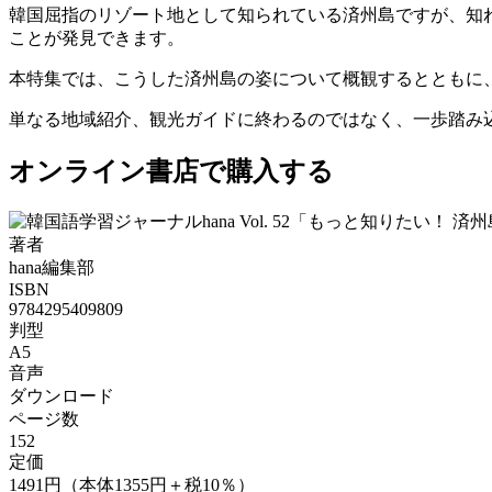
韓国屈指のリゾート地として知られている済州島ですが、知
ことが発見できます。
本特集では、こうした済州島の姿について概観するとともに
単なる地域紹介、観光ガイドに終わるのではなく、一歩踏み
オンライン書店で購入する
著者
hana編集部
ISBN
9784295409809
判型
A5
音声
ダウンロード
ページ数
152
定価
1491円（本体1355円＋税10％）