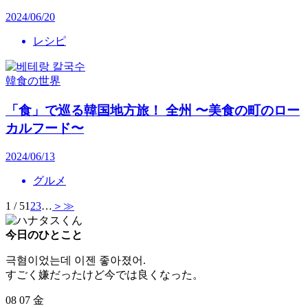
2024/06/20
レシピ
韓食の世界
「食」で巡る韓国地方旅！ 全州 〜美食の町のロー
カルフード〜
2024/06/13
グルメ
1 / 5
1
2
3
…
＞
≫
今日のひとこと
극혐이었는데 이젠 좋아졌어.
すごく嫌だったけど今では良くなった。
08
07
金