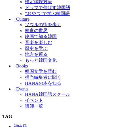
検定試験対策
ドラマで伸ばす韓国語
“おやつ”で学ぶ韓国語
+Culture
ソウルの街を歩く
韓食の世界
映画で知る韓国
音楽を楽しむ
歴史を学ぶ
地方を巡る
もっと韓国文化
+Books
韓国文学を読む
担当編集者に聞く
HANAの本を知る
+Events
HANA韓国語スクール
イベント
講師一覧
TAG
初中級