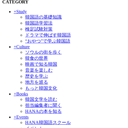
CATEGORY
+Study
韓国語の基礎知識
韓国語学習法
検定試験対策
ドラマで伸ばす韓国語
“おやつ”で学ぶ韓国語
+Culture
ソウルの街を歩く
韓食の世界
映画で知る韓国
音楽を楽しむ
歴史を学ぶ
地方を巡る
もっと韓国文化
+Books
韓国文学を読む
担当編集者に聞く
HANAの本を知る
+Events
HANA韓国語スクール