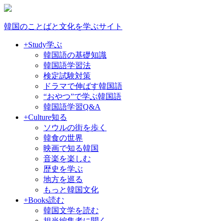
韓国のことばと文化を学ぶサイト
+Study
学ぶ
韓国語の基礎知識
韓国語学習法
検定試験対策
ドラマで伸ばす韓国語
“おやつ”で学ぶ韓国語
韓国語学習Q&A
+Culture
知る
ソウルの街を歩く
韓食の世界
映画で知る韓国
音楽を楽しむ
歴史を学ぶ
地方を巡る
もっと韓国文化
+Books
読む
韓国文学を読む
担当編集者に聞く