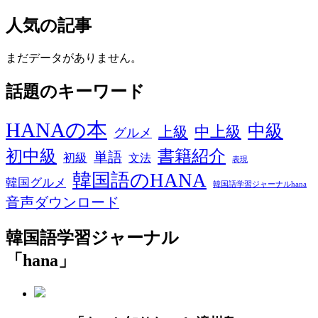
人気の記事
まだデータがありません。
話題のキーワード
HANAの本
中級
中上級
上級
グルメ
初中級
書籍紹介
単語
初級
文法
表現
韓国語のHANA
韓国グルメ
韓国語学習ジャーナルhana
音声ダウンロード
韓国語学習ジャーナル
「hana」