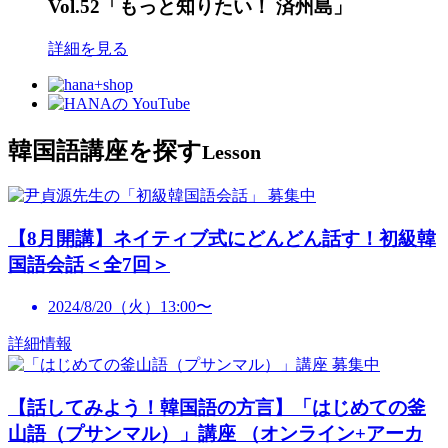
Vol.52「もっと知りたい！ 済州島」
詳細を見る
韓国語講座を探す
Lesson
募集中
【8月開講】ネイティブ式にどんどん話す！初級韓
国語会話＜全7回＞
2024/8/20（火）13:00〜
詳細情報
募集中
【話してみよう！韓国語の方言】「はじめての釜
山語（プサンマル）」講座 （オンライン+アーカ