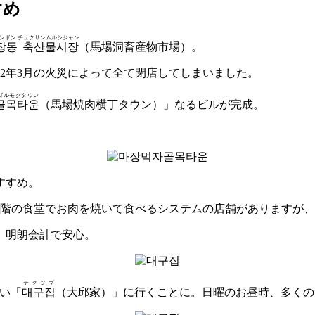
すめ
ンドン チュクサンムルシジャン
장동 축산물시장
（馬場洞畜産物市場）。
22年3月の火災によって全て閉店してしまいました。
ゴルモクタウン
골목타운
（馬場焼肉横丁タウン）」なるビルが完成。
すすめ。
2階の食堂でお肉を焼いて食べるシステムの店舗がありますが
、明朗会計で安心。
テグジプ
高い「
대구집
（大邱家）」に行くことに。日曜のお昼時、多くの