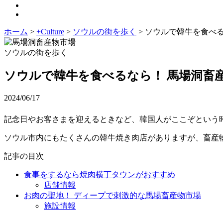
ホーム
>
+Culture
>
ソウルの街を歩く
>
ソウルで韓牛を食べる
ソウルの街を歩く
ソウルで韓牛を食べるなら！ 馬場洞畜
2024/06/17
記念日やお客さまを迎えるときなど、韓国人がここぞという
ソウル市内にもたくさんの韓牛焼き肉店がありますが、畜産
記事の目次
食事をするなら焼肉横丁タウンがおすすめ
店舗情報
お肉の聖地！ ディープで刺激的な馬場畜産物市場
施設情報