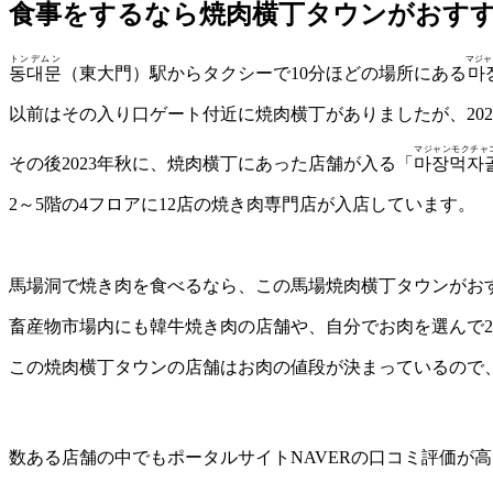
食事をするなら焼肉横丁タウンがおす
トンデムン
マジャ
동대문
（東大門）駅からタクシーで10分ほどの場所にある
마
以前はその入り口ゲート付近に焼肉横丁がありましたが、20
マジャンモクチャ
その後2023年秋に、焼肉横丁にあった店舗が入る「
마장먹자
2～5階の4フロアに12店の焼き肉専門店が入店しています。
馬場洞で焼き肉を食べるなら、この馬場焼肉横丁タウンがお
畜産物市場内にも韓牛焼き肉の店舗や、自分でお肉を選んで
この焼肉横丁タウンの店舗はお肉の値段が決まっているので
数ある店舗の中でもポータルサイトNAVERの口コミ評価が