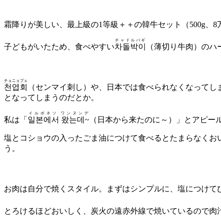
霜降りが美しい、最上級の1等級＋＋の韓牛セット（500g、8
チャドルバギ
子どもがいたため、食べやすい
차돌박이
（薄切り牛肉）のハー
チョニョプェ
천엽회
（センマイ刺し）や、日本では食べられなくなってし
となってしまうのだとか。
イルボネソ ワンヌンデ
私は「
일본에서 왔는데~
（日本から来たのに～）」とアピー
塩とコショウの入ったごま油につけて食べるとたまらなくおい
う。
お肉は自分で焼くスタイル。まずはシンプルに、塩につけて
とろけるほどおいしく、炭火の遠赤外線で焼いているので肉