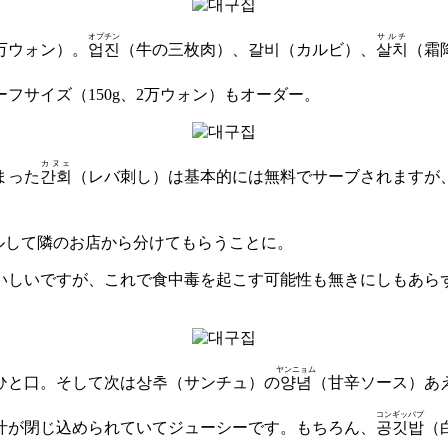
オプチン
サルチ
万ウォン）。
업진
（牛の三枚肉）、갈비（カルビ）、
살치
（霜
フサイズ（150g、2万ウォン）もオーダー。
カヌェ
まった
간회
（レバ刺し）は基本的には無料でサーブされますが
ルして隣のお店から分けてもらうことに。
しいですが、これで食中毒を起こす可能性も無きにしもあらず。
ヤンニョム
ひと口。そして次は상추（サンチュ）の
양념
（甘辛ソース）あ
コンギッパプ
汁が閉じ込められていてジューシーです。もちろん、
공깃밥
（