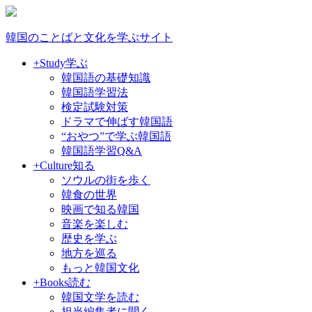
韓国のことばと文化を学ぶサイト
+Study
学ぶ
韓国語の基礎知識
韓国語学習法
検定試験対策
ドラマで伸ばす韓国語
“おやつ”で学ぶ韓国語
韓国語学習Q&A
+Culture
知る
ソウルの街を歩く
韓食の世界
映画で知る韓国
音楽を楽しむ
歴史を学ぶ
地方を巡る
もっと韓国文化
+Books
読む
韓国文学を読む
担当編集者に聞く