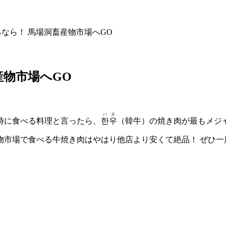
なら！ 馬場洞畜産物市場へGO
産物市場へGO
ハヌ
時に食べる料理と言ったら、
한우
（韓牛）の焼き肉が最もメジ
物市場で食べる牛焼き肉はやはり他店より安くて絶品！ ぜひ一