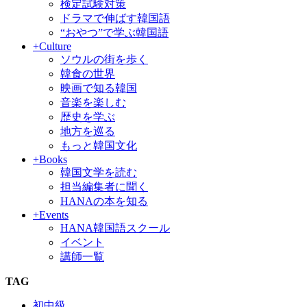
検定試験対策
ドラマで伸ばす韓国語
“おやつ”で学ぶ韓国語
+Culture
ソウルの街を歩く
韓食の世界
映画で知る韓国
音楽を楽しむ
歴史を学ぶ
地方を巡る
もっと韓国文化
+Books
韓国文学を読む
担当編集者に聞く
HANAの本を知る
+Events
HANA韓国語スクール
イベント
講師一覧
TAG
初中級