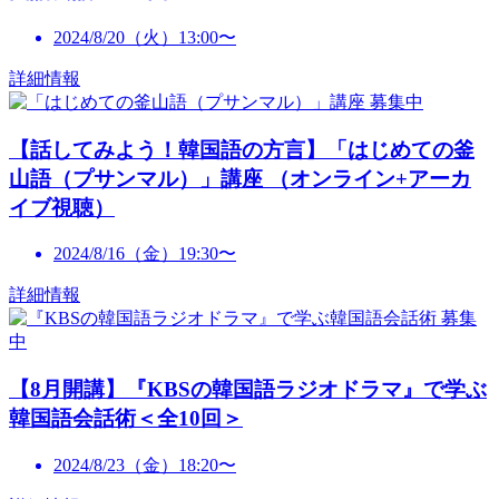
2024/8/20（火）13:00〜
詳細情報
募集中
【話してみよう！韓国語の方言】「はじめての釜
山語（プサンマル）」講座 （オンライン+アーカ
イブ視聴）
2024/8/16（金）19:30〜
詳細情報
募集
中
【8月開講】『KBSの韓国語ラジオドラマ』で学ぶ
韓国語会話術＜全10回＞
2024/8/23（金）18:20〜