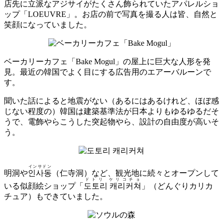
店先に立派なアジサイがたくさん飾られていたアパレルショ
ップ「LOEUVRE」。お店の前で写真を撮る人は皆、自然と
笑顔になっていました。
ベーカリーカフェ「Bake Mogul」の屋上に巨大な人形を発
見。最近の韓国でよく目にする広告用のエアーバルーンで
す。
聞いた話によると地震がない（あるにはあるけれど、ほぼ感
じない程度の）韓国は建築基準法が日本よりもゆるゆるだそ
うで、電飾やらこうした突起物やら、設計の自由度が高いそ
う。
インサドン
明洞や
인사동
（仁寺洞）など、観光地に続々とオープンして
ドトリ ケリコチョ
いる似顔絵ショップ「
도토리 캐리커쳐
」（どんぐりカリカ
チュア）もできていました。