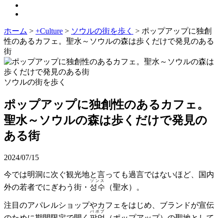
ホーム
>
+Culture
>
ソウルの街を歩く
>
ポップアップに独創
性のあるカフェ。聖水～ソウルの森は歩くだけで発見のある
街
ソウルの街を歩く
ポップアップに独創性のあるカフェ。
聖水～ソウルの森は歩くだけで発見の
ある街
2024/07/15
今では明洞に次ぐ観光地と言っても過言ではないほど、国内
ソンス
外の若者でにぎわう街・
성수
（聖水）。
注目のアパレルショップやカフェをはじめ、ブランドが宣伝
パボプ
のために期間限定で開く
팝업
（ポップアップ）の聖地として