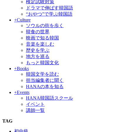
検定試験対策
ドラマで伸ばす韓国語
“おやつ”で学ぶ韓国語
+Culture
ソウルの街を歩く
韓食の世界
映画で知る韓国
音楽を楽しむ
歴史を学ぶ
地方を巡る
もっと韓国文化
+Books
韓国文学を読む
担当編集者に聞く
HANAの本を知る
+Events
HANA韓国語スクール
イベント
講師一覧
TAG
初中級