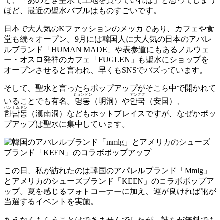
で、「あのとき聖水で土地を買っていれば」と思ってしまう
ほど、最近の聖水バブルはものすごいです。
日本で大人気のKファッションのメッカであり、カフェや食
堂も続々オープン。9月には韓国人に大人気の日本のアパレ
ルブランド「HUMAN MADE」や表参道にもあるノルウェ
ー・オスロ発祥のカフェ「FUGLEN」も聖水にショップを
オープンさせると言われ、早くもSNSでバズっています。
そして、聖水と言ったらポップアップがそこら中で開かれて
ミョンドン
アングク
いることでも有名。
명동
（明洞）や
안국
（安国）、
ハンナムドン
한남동
（漢南洞）などもホットプレイスですが、なぜかポッ
プアップは聖水に集中しています。
この日、私が訪れたのは韓国のアパレルブランド「Mmlg」
とアメリカのシューズブランド「KEEN」のコラボポップア
ップ。夏を感じるフォトコーナーに加え、運が良ければ靴が
当選するイベントを実施。
あえなくもらうことはできませんでしたが、誰もが無料でも