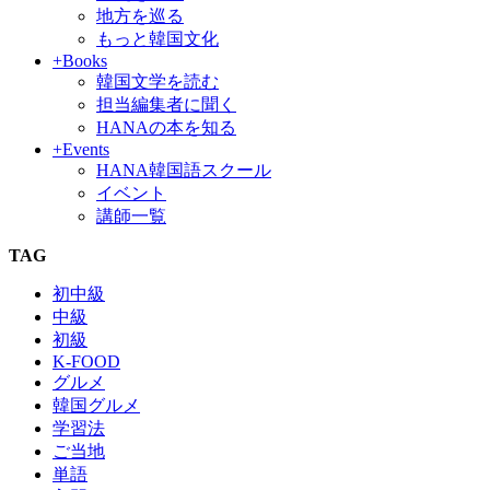
地方を巡る
もっと韓国文化
+Books
韓国文学を読む
担当編集者に聞く
HANAの本を知る
+Events
HANA韓国語スクール
イベント
講師一覧
TAG
初中級
中級
初級
K-FOOD
グルメ
韓国グルメ
学習法
ご当地
単語