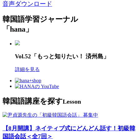
音声ダウンロード
韓国語学習ジャーナル
「hana」
Vol.52「もっと知りたい！ 済州島」
詳細を見る
韓国語講座を探す
Lesson
募集中
【8月開講】ネイティブ式にどんどん話す！初級韓
国語会話＜全7回＞