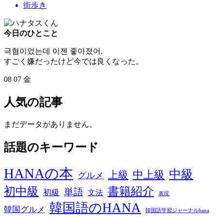
街歩き
今日のひとこと
극혐이었는데 이젠 좋아졌어.
すごく嫌だったけど今では良くなった。
08
07
金
人気の記事
まだデータがありません。
話題のキーワード
HANAの本
中級
中上級
上級
グルメ
初中級
書籍紹介
単語
初級
文法
表現
韓国語のHANA
韓国グルメ
韓国語学習ジャーナルhana