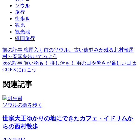
ソウル
旅行
街歩き
観光
観光地
韓国旅行
前の記事
梅雨入り前のソウル。古い街並みが残る北村韓屋
村～安国を歩いてみよう
次の記事
買い物も！ 推し活も！ 雨の日や暑さが厳しい日は
COEXに行こう
関連記事
ソウルの街を歩く
世宗大王ゆかりの地にできたカフェ・イドリムか
らの西村散歩
2024/08/12