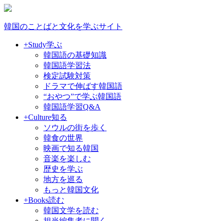
韓国のことばと文化を学ぶサイト
+Study
学ぶ
韓国語の基礎知識
韓国語学習法
検定試験対策
ドラマで伸ばす韓国語
“おやつ”で学ぶ韓国語
韓国語学習Q&A
+Culture
知る
ソウルの街を歩く
韓食の世界
映画で知る韓国
音楽を楽しむ
歴史を学ぶ
地方を巡る
もっと韓国文化
+Books
読む
韓国文学を読む
担当編集者に聞く