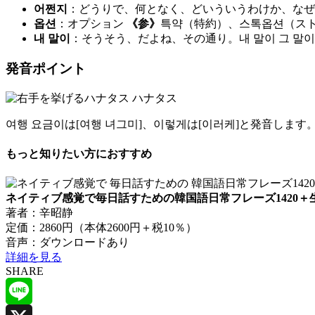
어쩐지
：どうりで、何となく、どいういうわけか、なぜ
옵션
：オプション
《参》
특약（特約）、스톡옵션（ス
내 말이
：そうそう、だよね、その通り。내 말이 그 
発音ポイント
ハナタス
여행 요금이は[여행 녀그미]、이렇게は[이러케]と発音します
もっと知りたい方におすすめ
ネイティブ感覚で毎日話すための韓国語日常フレーズ1420＋生
著者：辛昭静
定価：2860円（本体2600円＋税10％）
音声：ダウンロードあり
詳細を見る
SHARE