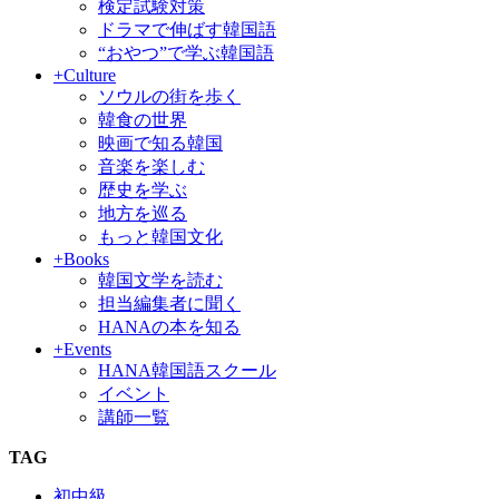
検定試験対策
ドラマで伸ばす韓国語
“おやつ”で学ぶ韓国語
+Culture
ソウルの街を歩く
韓食の世界
映画で知る韓国
音楽を楽しむ
歴史を学ぶ
地方を巡る
もっと韓国文化
+Books
韓国文学を読む
担当編集者に聞く
HANAの本を知る
+Events
HANA韓国語スクール
イベント
講師一覧
TAG
初中級