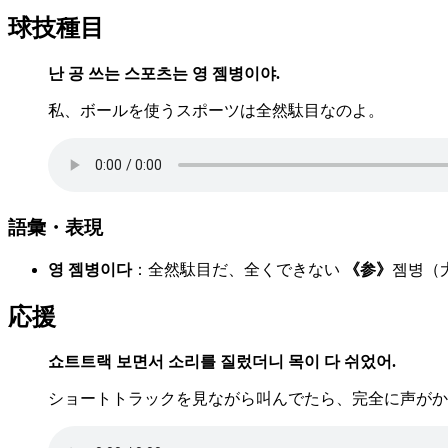
球技種目
난 공 쓰는 스포츠는 영 젬병이야.
私、ボールを使うスポーツは全然駄目なのよ。
語彙・表現
영 젬병이다
：全然駄目だ、全くできない
《参》
젬병（
応援
쇼트트랙 보면서 소리를 질렀더니 목이 다 쉬었어.
ショートトラックを見ながら叫んでたら、完全に声がか