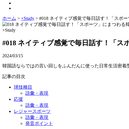
ホーム
>
+Study
>
#018 ネイティブ感覚で毎日話す！「スポ
+Study
#018 ネイティブ感覚で毎日話す！「
2024/03/15
韓国語ならではの言い回しをふんだんに使った日常生活密着
記事の目次
球技種目
語彙・表現
応援
語彙・表現
レジャースポーツ
語彙・表現
発音ポイント