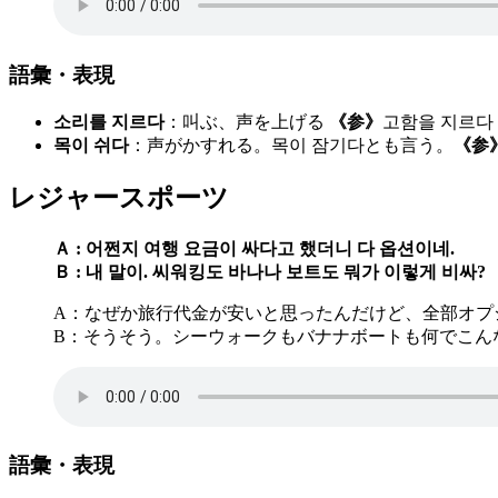
語彙・表現
소리를 지르다
：叫ぶ、声を上げる
《参》
고함을 지르
목이 쉬다
：声がかすれる。목이 잠기다とも言う。
《参
レジャースポーツ
Ａ : 어쩐지 여행 요금이 싸다고 했더니 다 옵션이네.
Ｂ : 내 말이. 씨워킹도 바나나 보트도 뭐가 이렇게 비싸?
A：なぜか旅行代金が安いと思ったんだけど、全部オプ
B：そうそう。シーウォークもバナナボートも何でこん
語彙・表現