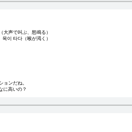
다（大声で叫ぶ、怒鳴る）
》
목이 타다（喉が渇く）
ションだね。
なに高いの？