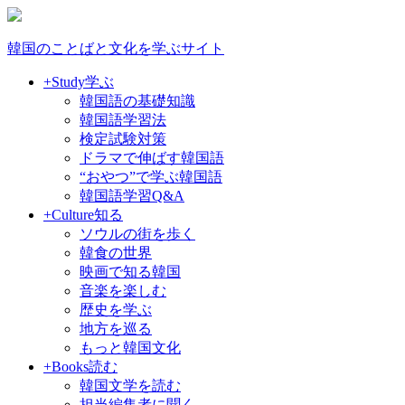
韓国のことばと文化を学ぶサイト
+Study
学ぶ
韓国語の基礎知識
韓国語学習法
検定試験対策
ドラマで伸ばす韓国語
“おやつ”で学ぶ韓国語
韓国語学習Q&A
+Culture
知る
ソウルの街を歩く
韓食の世界
映画で知る韓国
音楽を楽しむ
歴史を学ぶ
地方を巡る
もっと韓国文化
+Books
読む
韓国文学を読む
担当編集者に聞く