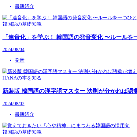
書籍紹介
韓国語の基礎知識
「連音化」を学ぶ！ 韓国語の発音変化 〜ルールを
2024/08/04
発音
HANAの本を知る
新装版 韓国語の漢字語マスター 法則が分かれば語
2024/08/02
書籍紹介
韓国語の基礎知識