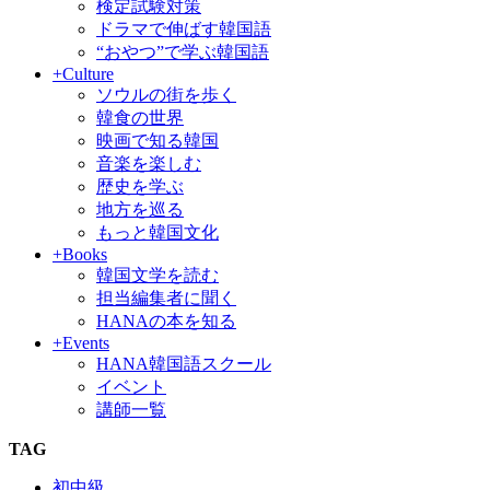
検定試験対策
ドラマで伸ばす韓国語
“おやつ”で学ぶ韓国語
+Culture
ソウルの街を歩く
韓食の世界
映画で知る韓国
音楽を楽しむ
歴史を学ぶ
地方を巡る
もっと韓国文化
+Books
韓国文学を読む
担当編集者に聞く
HANAの本を知る
+Events
HANA韓国語スクール
イベント
講師一覧
TAG
初中級