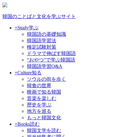
韓国のことばと文化を学ぶサイト
+Study
学ぶ
韓国語の基礎知識
韓国語学習法
検定試験対策
ドラマで伸ばす韓国語
“おやつ”で学ぶ韓国語
韓国語学習Q&A
+Culture
知る
ソウルの街を歩く
韓食の世界
映画で知る韓国
音楽を楽しむ
歴史を学ぶ
地方を巡る
もっと韓国文化
+Books
読む
韓国文学を読む
担当編集者に聞く