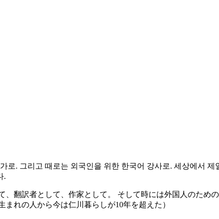
가로. 그리고 때로는 외국인을 위한 한국어 강사로. 세상에서 제일
.
て、翻訳者として、作家として。 そして時には外国人のための
生まれの人から今は仁川暮らしが10年を超えた）