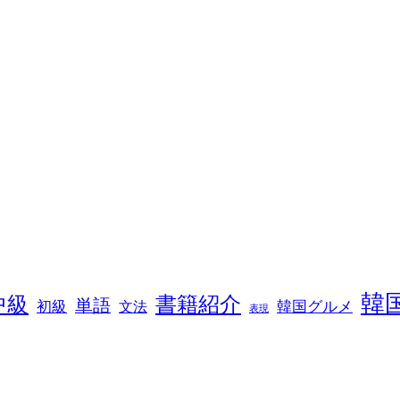
韓
中級
書籍紹介
単語
初級
韓国グルメ
文法
表現