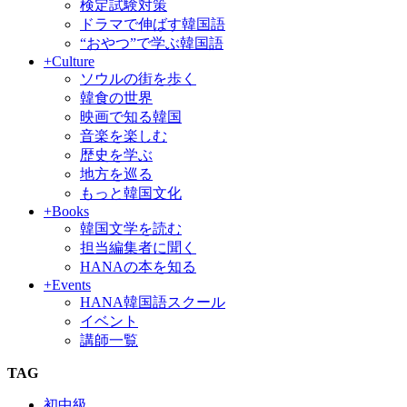
検定試験対策
ドラマで伸ばす韓国語
“おやつ”で学ぶ韓国語
+Culture
ソウルの街を歩く
韓食の世界
映画で知る韓国
音楽を楽しむ
歴史を学ぶ
地方を巡る
もっと韓国文化
+Books
韓国文学を読む
担当編集者に聞く
HANAの本を知る
+Events
HANA韓国語スクール
イベント
講師一覧
TAG
初中級