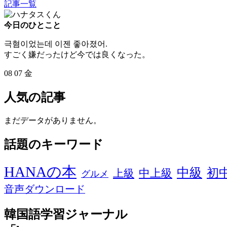
記事一覧
今日のひとこと
극혐이었는데 이젠 좋아졌어.
すごく嫌だったけど今では良くなった。
08
07
金
人気の記事
まだデータがありません。
話題のキーワード
HANAの本
中級
初
中上級
上級
グルメ
音声ダウンロード
韓国語学習ジャーナル