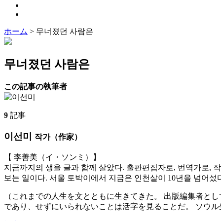
ホーム
>
무너졌던 사람은
무너졌던 사람은
この記事の執筆者
9
記事
이선미
작가（作家）
【 李善美（イ・ソンミ）】
지금까지의 생을 글과 함께 살았다. 출판편집자로, 번역가로, 작
보는 일이다. 서울 토박이에서 지금은 인천살이 10년을 넘어섰다
（これまでの人生を文とともに生きてきた。 出版編集者とし
であり、せずにいられないことは活字を見ることだ。 ソウル