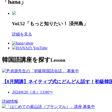
「hana」
Vol.52「もっと知りたい！ 済州島」
詳細を見る
韓国語講座を探す
Lesson
募集中
【8月開講】ネイティブ式にどんどん話す！初級韓
2024/8/20（火）13:00〜
詳細情報
募集中