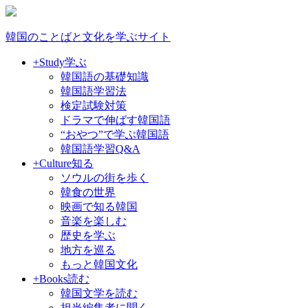
韓国のことばと文化を学ぶサイト
+Study
学ぶ
韓国語の基礎知識
韓国語学習法
検定試験対策
ドラマで伸ばす韓国語
“おやつ”で学ぶ韓国語
韓国語学習Q&A
+Culture
知る
ソウルの街を歩く
韓食の世界
映画で知る韓国
音楽を楽しむ
歴史を学ぶ
地方を巡る
もっと韓国文化
+Books
読む
韓国文学を読む
担当編集者に聞く