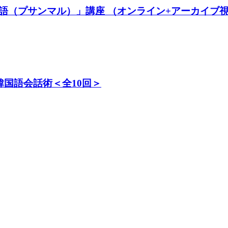
語（プサンマル）」講座 （オンライン+アーカイブ
韓国語会話術＜全10回＞