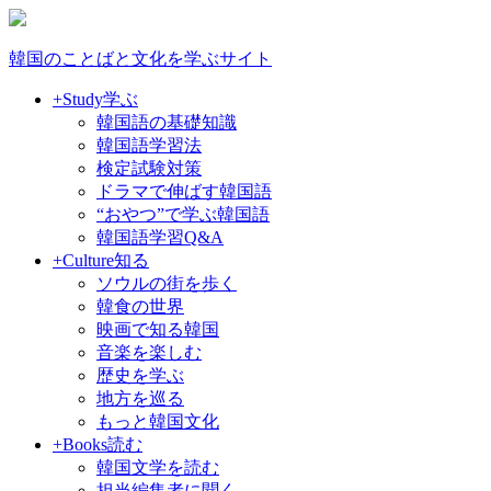
韓国のことばと文化を学ぶサイト
+Study
学ぶ
韓国語の基礎知識
韓国語学習法
検定試験対策
ドラマで伸ばす韓国語
“おやつ”で学ぶ韓国語
韓国語学習Q&A
+Culture
知る
ソウルの街を歩く
韓食の世界
映画で知る韓国
音楽を楽しむ
歴史を学ぶ
地方を巡る
もっと韓国文化
+Books
読む
韓国文学を読む
担当編集者に聞く