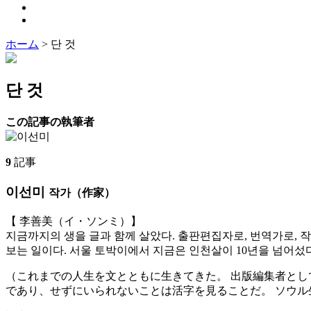
ホーム
>
단 것
단 것
この記事の執筆者
9
記事
이선미
작가（作家）
【 李善美（イ・ソンミ）】
지금까지의 생을 글과 함께 살았다. 출판편집자로, 번역가로, 작
보는 일이다. 서울 토박이에서 지금은 인천살이 10년을 넘어섰다
（これまでの人生を文とともに生きてきた。 出版編集者とし
であり、せずにいられないことは活字を見ることだ。 ソウル