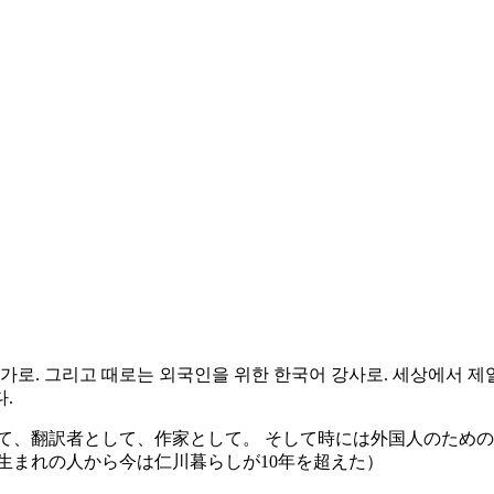
가로. 그리고 때로는 외국인을 위한 한국어 강사로. 세상에서 제일
.
て、翻訳者として、作家として。 そして時には外国人のための
生まれの人から今は仁川暮らしが10年を超えた）