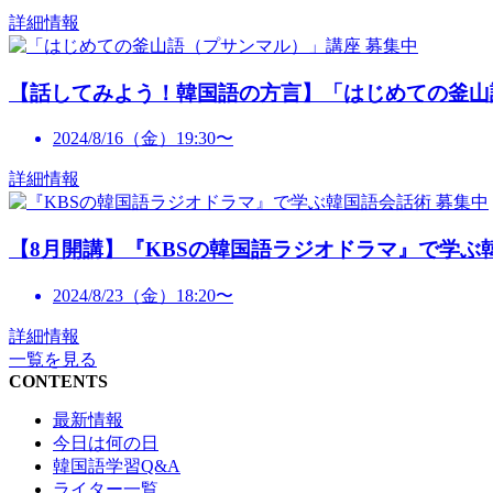
詳細情報
募集中
【話してみよう！韓国語の方言】「はじめての釜山
2024/8/16（金）19:30〜
詳細情報
募集中
【8月開講】『KBSの韓国語ラジオドラマ』で学ぶ
2024/8/23（金）18:20〜
詳細情報
一覧を見る
CONTENTS
最新情報
今日は何の日
韓国語学習Q&A
ライター一覧