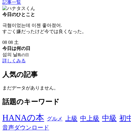
記事一覧
今日のひとこと
극혐이었는데 이젠 좋아졌어.
すごく嫌だったけど今では良くなった。
08
08
土
今日は何の日
섬의 날
島の日
詳しくみる
人気の記事
まだデータがありません。
話題のキーワード
HANAの本
中級
初
中上級
上級
グルメ
音声ダウンロード