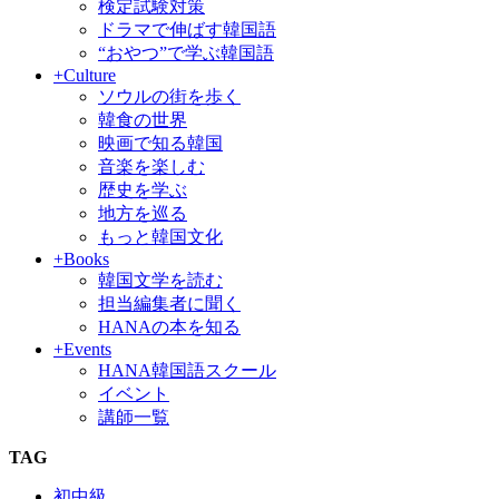
検定試験対策
ドラマで伸ばす韓国語
“おやつ”で学ぶ韓国語
+Culture
ソウルの街を歩く
韓食の世界
映画で知る韓国
音楽を楽しむ
歴史を学ぶ
地方を巡る
もっと韓国文化
+Books
韓国文学を読む
担当編集者に聞く
HANAの本を知る
+Events
HANA韓国語スクール
イベント
講師一覧
TAG
初中級