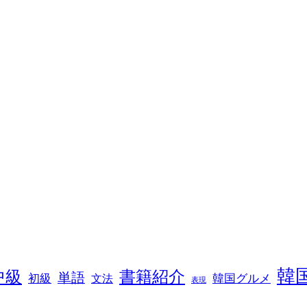
韓
中級
書籍紹介
単語
初級
韓国グルメ
文法
表現