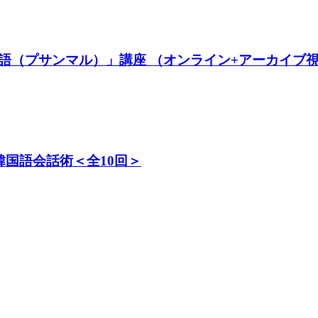
語（プサンマル）」講座 （オンライン+アーカイブ
韓国語会話術＜全10回＞