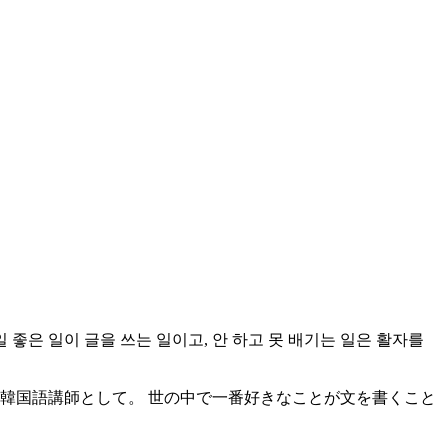
 좋은 일이 글을 쓰는 일이고, 안 하고 못 배기는 일은 활자를
韓国語講師として。 世の中で一番好きなことが文を書くこと