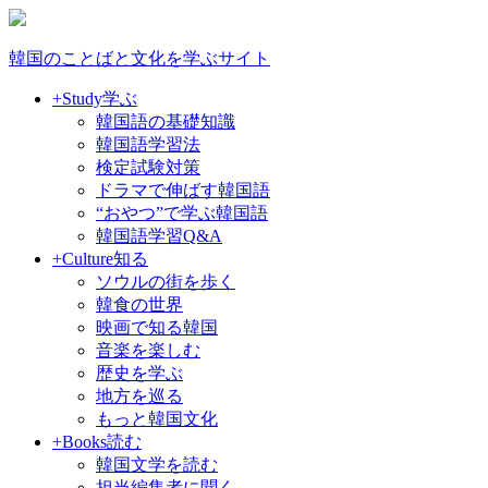
韓国のことばと文化を学ぶサイト
+Study
学ぶ
韓国語の基礎知識
韓国語学習法
検定試験対策
ドラマで伸ばす韓国語
“おやつ”で学ぶ韓国語
韓国語学習Q&A
+Culture
知る
ソウルの街を歩く
韓食の世界
映画で知る韓国
音楽を楽しむ
歴史を学ぶ
地方を巡る
もっと韓国文化
+Books
読む
韓国文学を読む
担当編集者に聞く