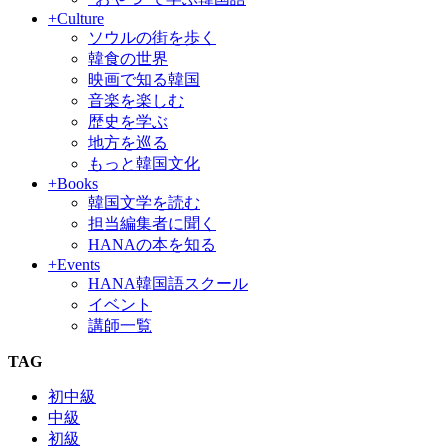
+Culture
ソウルの街を歩く
韓食の世界
映画で知る韓国
音楽を楽しむ
歴史を学ぶ
地方を巡る
もっと韓国文化
+Books
韓国文学を読む
担当編集者に聞く
HANAの本を知る
+Events
HANA韓国語スクール
イベント
講師一覧
TAG
初中級
中級
初級