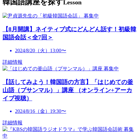
韓国語講座を探す
Lesson
募集中
【8月開講】ネイティブ式にどんどん話す！初級韓
国語会話＜全7回＞
2024/8/20（火）13:00〜
詳細情報
募集中
【話してみよう！韓国語の方言】「はじめての釜
山語（プサンマル）」講座 （オンライン+アーカ
イブ視聴）
2024/8/16（金）19:30〜
詳細情報
募集
中