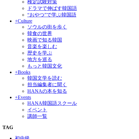
検定試験対策
ドラマで伸ばす韓国語
“おやつ”で学ぶ韓国語
+Culture
ソウルの街を歩く
韓食の世界
映画で知る韓国
音楽を楽しむ
歴史を学ぶ
地方を巡る
もっと韓国文化
+Books
韓国文学を読む
担当編集者に聞く
HANAの本を知る
+Events
HANA韓国語スクール
イベント
講師一覧
TAG
初中級