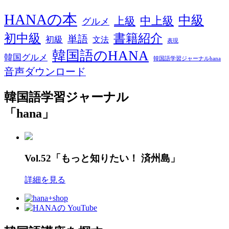
HANAの本
中級
中上級
上級
グルメ
初中級
書籍紹介
単語
初級
文法
表現
韓国語のHANA
韓国グルメ
韓国語学習ジャーナルhana
音声ダウンロード
韓国語学習ジャーナル
「hana」
Vol.52「もっと知りたい！ 済州島」
詳細を見る