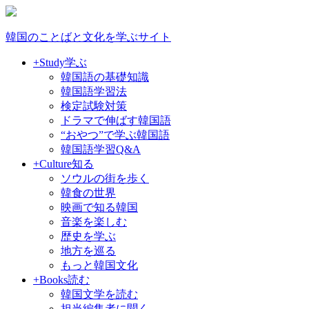
韓国のことばと文化を学ぶサイト
+Study
学ぶ
韓国語の基礎知識
韓国語学習法
検定試験対策
ドラマで伸ばす韓国語
“おやつ”で学ぶ韓国語
韓国語学習Q&A
+Culture
知る
ソウルの街を歩く
韓食の世界
映画で知る韓国
音楽を楽しむ
歴史を学ぶ
地方を巡る
もっと韓国文化
+Books
読む
韓国文学を読む
担当編集者に聞く