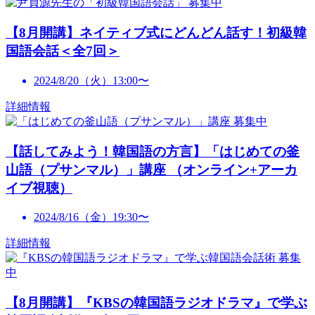
募集中
【8月開講】ネイティブ式にどんどん話す！初級韓
国語会話＜全7回＞
2024/8/20（火）13:00〜
詳細情報
募集中
【話してみよう！韓国語の方言】「はじめての釜
山語（プサンマル）」講座 （オンライン+アーカ
イブ視聴）
2024/8/16（金）19:30〜
詳細情報
募集
中
【8月開講】『KBSの韓国語ラジオドラマ』で学ぶ