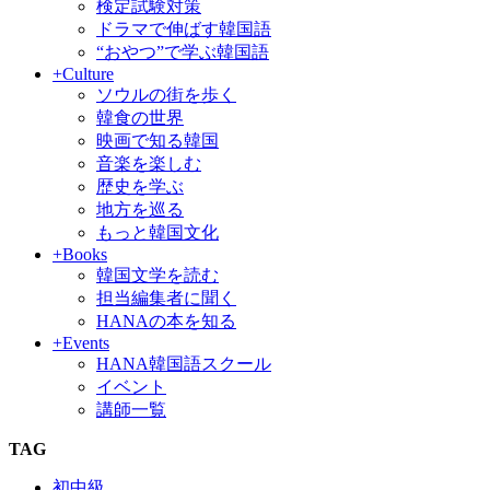
検定試験対策
ドラマで伸ばす韓国語
“おやつ”で学ぶ韓国語
+Culture
ソウルの街を歩く
韓食の世界
映画で知る韓国
音楽を楽しむ
歴史を学ぶ
地方を巡る
もっと韓国文化
+Books
韓国文学を読む
担当編集者に聞く
HANAの本を知る
+Events
HANA韓国語スクール
イベント
講師一覧
TAG
初中級