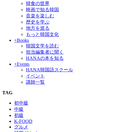
韓食の世界
映画で知る韓国
音楽を楽しむ
歴史を学ぶ
地方を巡る
もっと韓国文化
+Books
韓国文学を読む
担当編集者に聞く
HANAの本を知る
+Events
HANA韓国語スクール
イベント
講師一覧
TAG
初中級
中級
初級
K-FOOD
グルメ