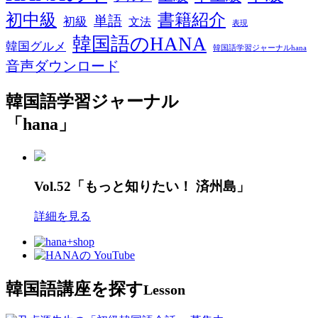
初中級
書籍紹介
単語
初級
文法
表現
韓国語のHANA
韓国グルメ
韓国語学習ジャーナルhana
音声ダウンロード
韓国語学習ジャーナル
「hana」
Vol.52「もっと知りたい！ 済州島」
詳細を見る
韓国語講座を探す
Lesson