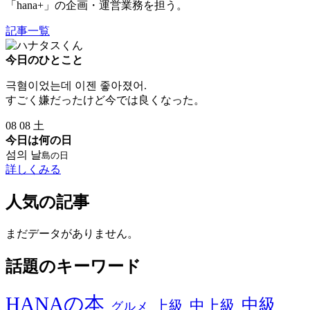
「hana+」の企画・運営業務を担う。
記事一覧
今日のひとこと
극혐이었는데 이젠 좋아졌어.
すごく嫌だったけど今では良くなった。
08
08
土
今日は何の日
섬의 날
島の日
詳しくみる
人気の記事
まだデータがありません。
話題のキーワード
HANAの本
中級
中上級
上級
グルメ