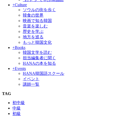
+Culture
ソウルの街を歩く
韓食の世界
映画で知る韓国
音楽を楽しむ
歴史を学ぶ
地方を巡る
もっと韓国文化
+Books
韓国文学を読む
担当編集者に聞く
HANAの本を知る
+Events
HANA韓国語スクール
イベント
講師一覧
TAG
初中級
中級
初級