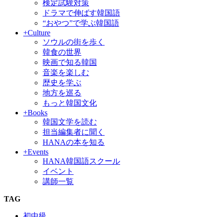
検定試験対策
ドラマで伸ばす韓国語
“おやつ”で学ぶ韓国語
+Culture
ソウルの街を歩く
韓食の世界
映画で知る韓国
音楽を楽しむ
歴史を学ぶ
地方を巡る
もっと韓国文化
+Books
韓国文学を読む
担当編集者に聞く
HANAの本を知る
+Events
HANA韓国語スクール
イベント
講師一覧
TAG
初中級