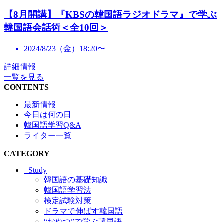
【8月開講】『KBSの韓国語ラジオドラマ』で学ぶ
韓国語会話術＜全10回＞
2024/8/23（金）18:20〜
詳細情報
一覧を見る
CONTENTS
最新情報
今日は何の日
韓国語学習Q&A
ライター一覧
CATEGORY
+Study
韓国語の基礎知識
韓国語学習法
検定試験対策
ドラマで伸ばす韓国語
“おやつ”で学ぶ韓国語