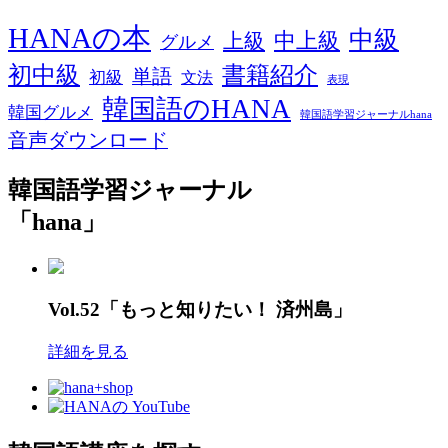
HANAの本
中級
中上級
上級
グルメ
初中級
書籍紹介
単語
初級
文法
表現
韓国語のHANA
韓国グルメ
韓国語学習ジャーナルhana
音声ダウンロード
韓国語学習ジャーナル
「hana」
Vol.52「もっと知りたい！ 済州島」
詳細を見る