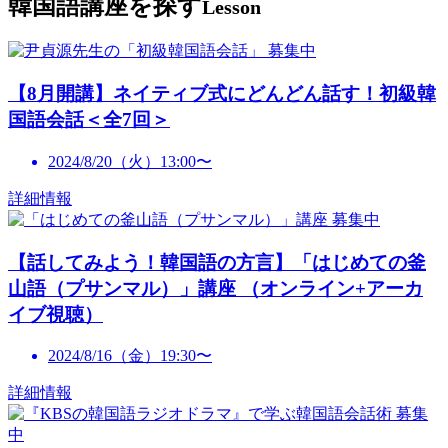
韓国語講座を探す
Lesson
募集中
【8月開講】ネイティブ式にどんどん話す！初級韓
国語会話＜全7回＞
2024/8/20（火）13:00〜
詳細情報
募集中
【話してみよう！韓国語の方言】「はじめての釜
山語（プサンマル）」講座 （オンライン+アーカ
イブ視聴）
2024/8/16（金）19:30〜
詳細情報
募集
中