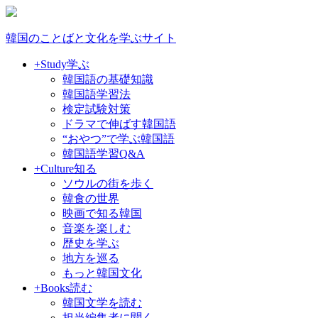
韓国のことばと文化を学ぶサイト
+Study
学ぶ
韓国語の基礎知識
韓国語学習法
検定試験対策
ドラマで伸ばす韓国語
“おやつ”で学ぶ韓国語
韓国語学習Q&A
+Culture
知る
ソウルの街を歩く
韓食の世界
映画で知る韓国
音楽を楽しむ
歴史を学ぶ
地方を巡る
もっと韓国文化
+Books
読む
韓国文学を読む
担当編集者に聞く