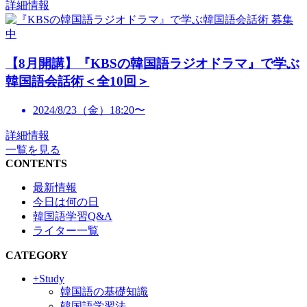
詳細情報
募集
中
【8月開講】『KBSの韓国語ラジオドラマ』で学ぶ
韓国語会話術＜全10回＞
2024/8/23（金）18:20〜
詳細情報
一覧を見る
CONTENTS
最新情報
今日は何の日
韓国語学習Q&A
ライター一覧
CATEGORY
+Study
韓国語の基礎知識
韓国語学習法