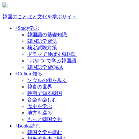
韓国のことばと文化を学ぶサイト
+Study
学ぶ
韓国語の基礎知識
韓国語学習法
検定試験対策
ドラマで伸ばす韓国語
“おやつ”で学ぶ韓国語
韓国語学習Q&A
+Culture
知る
ソウルの街を歩く
韓食の世界
映画で知る韓国
音楽を楽しむ
歴史を学ぶ
地方を巡る
もっと韓国文化
+Books
読む
韓国文学を読む
担当編集者に聞く