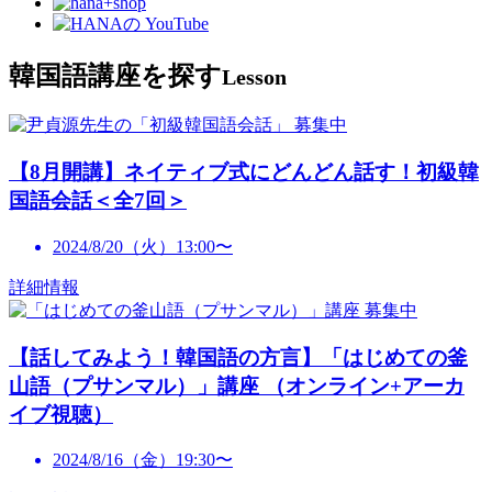
韓国語講座を探す
Lesson
募集中
【8月開講】ネイティブ式にどんどん話す！初級韓
国語会話＜全7回＞
2024/8/20（火）13:00〜
詳細情報
募集中
【話してみよう！韓国語の方言】「はじめての釜
山語（プサンマル）」講座 （オンライン+アーカ
イブ視聴）
2024/8/16（金）19:30〜