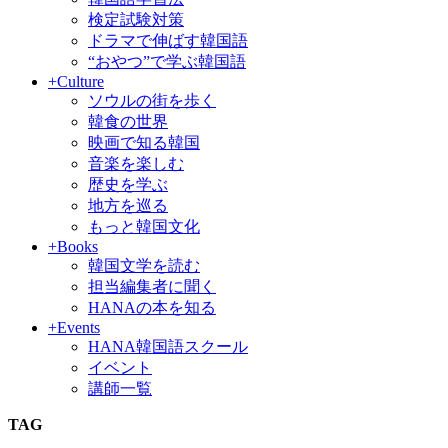
検定試験対策
ドラマで伸ばす韓国語
“おやつ”で学ぶ韓国語
+Culture
ソウルの街を歩く
韓食の世界
映画で知る韓国
音楽を楽しむ
歴史を学ぶ
地方を巡る
もっと韓国文化
+Books
韓国文学を読む
担当編集者に聞く
HANAの本を知る
+Events
HANA韓国語スクール
イベント
講師一覧
TAG