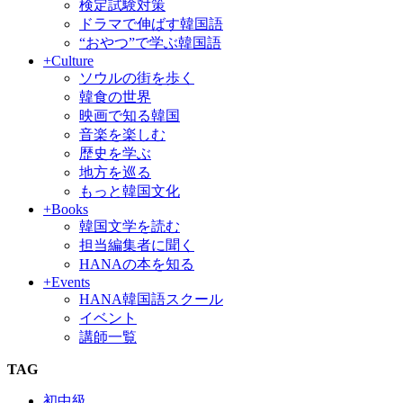
検定試験対策
ドラマで伸ばす韓国語
“おやつ”で学ぶ韓国語
+Culture
ソウルの街を歩く
韓食の世界
映画で知る韓国
音楽を楽しむ
歴史を学ぶ
地方を巡る
もっと韓国文化
+Books
韓国文学を読む
担当編集者に聞く
HANAの本を知る
+Events
HANA韓国語スクール
イベント
講師一覧
TAG
初中級