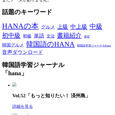
話題のキーワード
HANAの本
中級
中上級
上級
グルメ
初中級
書籍紹介
単語
初級
文法
表現
韓国語のHANA
韓国グルメ
韓国語学習ジャーナルhana
音声ダウンロード
韓国語学習ジャーナル
「hana」
Vol.52「もっと知りたい！ 済州島」
詳細を見る