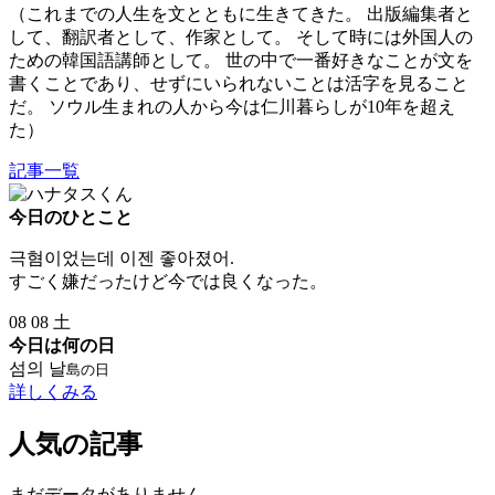
（これまでの人生を文とともに生きてきた。 出版編集者と
して、翻訳者として、作家として。 そして時には外国人の
ための韓国語講師として。 世の中で一番好きなことが文を
書くことであり、せずにいられないことは活字を見ること
だ。 ソウル生まれの人から今は仁川暮らしが10年を超え
た）
記事一覧
今日のひとこと
극혐이었는데 이젠 좋아졌어.
すごく嫌だったけど今では良くなった。
08
08
土
今日は何の日
섬의 날
島の日
詳しくみる
人気の記事
まだデータがありません。