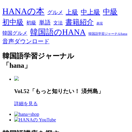
HANAの本
中級
中上級
上級
グルメ
初中級
書籍紹介
単語
初級
文法
表現
韓国語のHANA
韓国グルメ
韓国語学習ジャーナルhana
音声ダウンロード
韓国語学習ジャーナル
「hana」
Vol.52「もっと知りたい！ 済州島」
詳細を見る