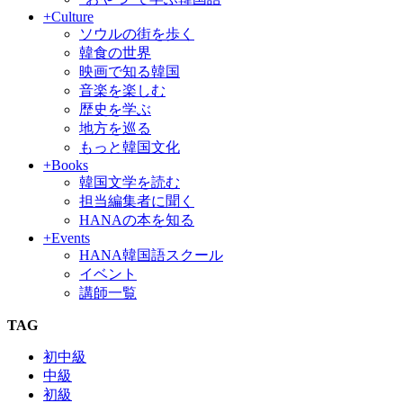
+Culture
ソウルの街を歩く
韓食の世界
映画で知る韓国
音楽を楽しむ
歴史を学ぶ
地方を巡る
もっと韓国文化
+Books
韓国文学を読む
担当編集者に聞く
HANAの本を知る
+Events
HANA韓国語スクール
イベント
講師一覧
TAG
初中級
中級
初級