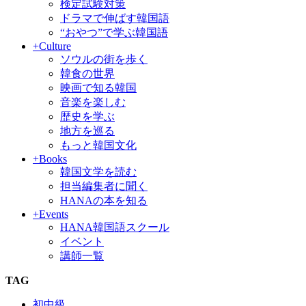
検定試験対策
ドラマで伸ばす韓国語
“おやつ”で学ぶ韓国語
+Culture
ソウルの街を歩く
韓食の世界
映画で知る韓国
音楽を楽しむ
歴史を学ぶ
地方を巡る
もっと韓国文化
+Books
韓国文学を読む
担当編集者に聞く
HANAの本を知る
+Events
HANA韓国語スクール
イベント
講師一覧
TAG
初中級