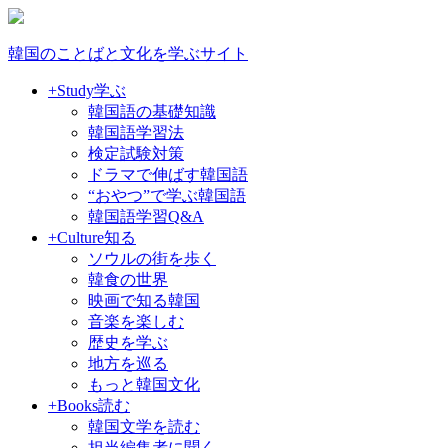
韓国のことばと文化を学ぶサイト
+Study
学ぶ
韓国語の基礎知識
韓国語学習法
検定試験対策
ドラマで伸ばす韓国語
“おやつ”で学ぶ韓国語
韓国語学習Q&A
+Culture
知る
ソウルの街を歩く
韓食の世界
映画で知る韓国
音楽を楽しむ
歴史を学ぶ
地方を巡る
もっと韓国文化
+Books
読む
韓国文学を読む
担当編集者に聞く