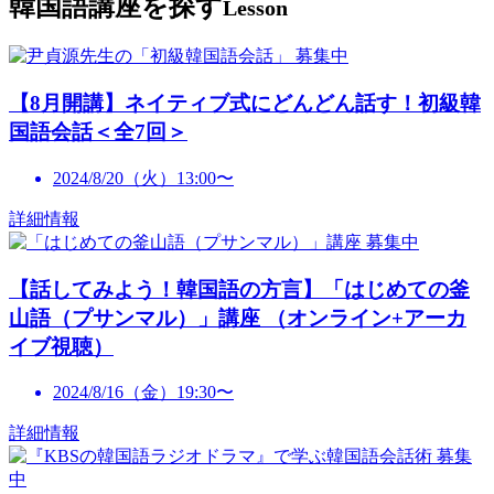
韓国語講座を探す
Lesson
募集中
【8月開講】ネイティブ式にどんどん話す！初級韓
国語会話＜全7回＞
2024/8/20（火）13:00〜
詳細情報
募集中
【話してみよう！韓国語の方言】「はじめての釜
山語（プサンマル）」講座 （オンライン+アーカ
イブ視聴）
2024/8/16（金）19:30〜
詳細情報
募集
中