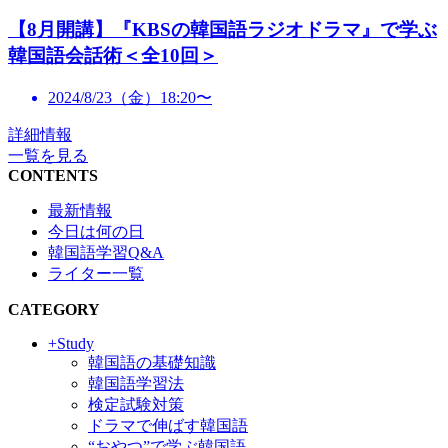
【8月開講】『KBSの韓国語ラジオドラマ』で学ぶ
韓国語会話術＜全10回＞
2024/8/23（金）18:20〜
詳細情報
一覧を見る
CONTENTS
最新情報
今日は何の日
韓国語学習Q&A
ライター一覧
CATEGORY
+Study
韓国語の基礎知識
韓国語学習法
検定試験対策
ドラマで伸ばす韓国語
“おやつ”で学ぶ韓国語