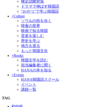
検定試験対策
ドラマで伸ばす韓国語
“おやつ”で学ぶ韓国語
+Culture
ソウルの街を歩く
韓食の世界
映画で知る韓国
音楽を楽しむ
歴史を学ぶ
地方を巡る
もっと韓国文化
+Books
韓国文学を読む
担当編集者に聞く
HANAの本を知る
+Events
HANA韓国語スクール
イベント
講師一覧
TAG
初中級