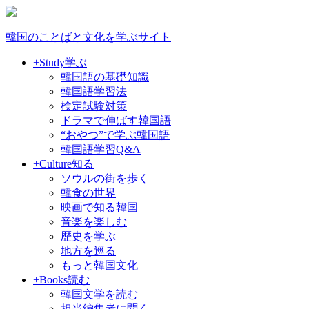
韓国のことばと文化を学ぶサイト
+Study
学ぶ
韓国語の基礎知識
韓国語学習法
検定試験対策
ドラマで伸ばす韓国語
“おやつ”で学ぶ韓国語
韓国語学習Q&A
+Culture
知る
ソウルの街を歩く
韓食の世界
映画で知る韓国
音楽を楽しむ
歴史を学ぶ
地方を巡る
もっと韓国文化
+Books
読む
韓国文学を読む
担当編集者に聞く