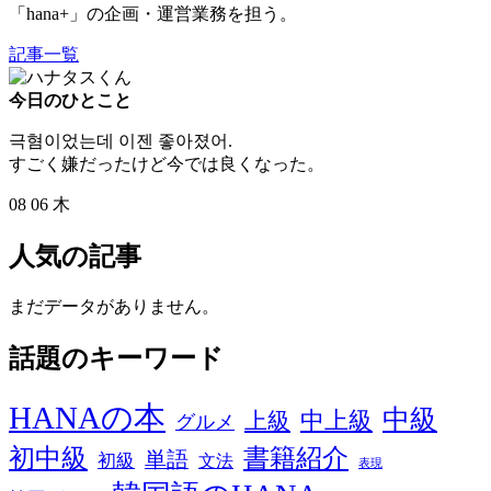
「hana+」の企画・運営業務を担う。
記事一覧
今日のひとこと
극혐이었는데 이젠 좋아졌어.
すごく嫌だったけど今では良くなった。
08
06
木
人気の記事
まだデータがありません。
話題のキーワード
HANAの本
中級
中上級
上級
グルメ
初中級
書籍紹介
単語
初級
文法
表現