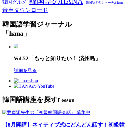
韓国語のHANA
韓国グルメ
韓国語学習ジャーナルhana
音声ダウンロード
韓国語学習ジャーナル
「hana」
Vol.52「もっと知りたい！ 済州島」
詳細を見る
韓国語講座を探す
Lesson
募集中
【8月開講】ネイティブ式にどんどん話す！初級韓