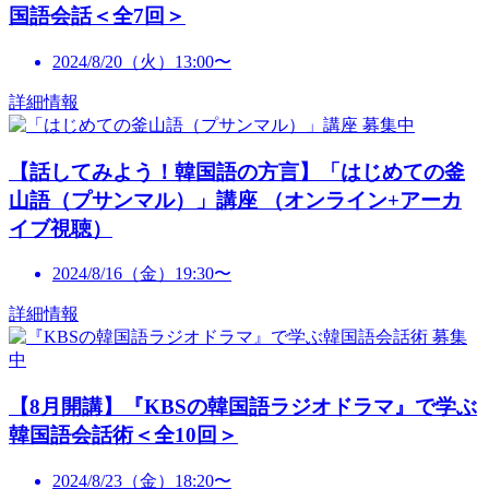
国語会話＜全7回＞
2024/8/20（火）13:00〜
詳細情報
募集中
【話してみよう！韓国語の方言】「はじめての釜
山語（プサンマル）」講座 （オンライン+アーカ
イブ視聴）
2024/8/16（金）19:30〜
詳細情報
募集
中
【8月開講】『KBSの韓国語ラジオドラマ』で学ぶ
韓国語会話術＜全10回＞
2024/8/23（金）18:20〜