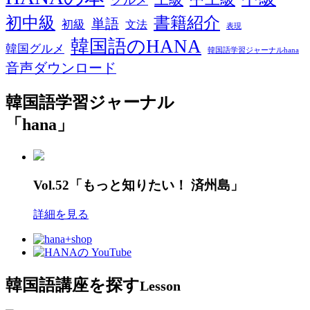
グルメ
初中級
書籍紹介
単語
初級
文法
表現
韓国語のHANA
韓国グルメ
韓国語学習ジャーナルhana
音声ダウンロード
韓国語学習ジャーナル
「hana」
Vol.52「もっと知りたい！ 済州島」
詳細を見る
韓国語講座を探す
Lesson