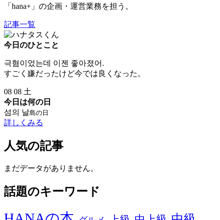
「hana+」の企画・運営業務を担う。
記事一覧
今日のひとこと
극혐이었는데 이젠 좋아졌어.
すごく嫌だったけど今では良くなった。
08
08
土
今日は何の日
섬의 날
島の日
詳しくみる
人気の記事
まだデータがありません。
話題のキーワード
HANAの本
中級
中上級
上級