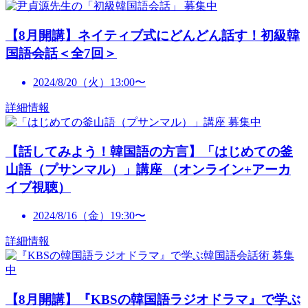
募集中
【8月開講】ネイティブ式にどんどん話す！初級韓
国語会話＜全7回＞
2024/8/20（火）13:00〜
詳細情報
募集中
【話してみよう！韓国語の方言】「はじめての釜
山語（プサンマル）」講座 （オンライン+アーカ
イブ視聴）
2024/8/16（金）19:30〜
詳細情報
募集
中
【8月開講】『KBSの韓国語ラジオドラマ』で学ぶ