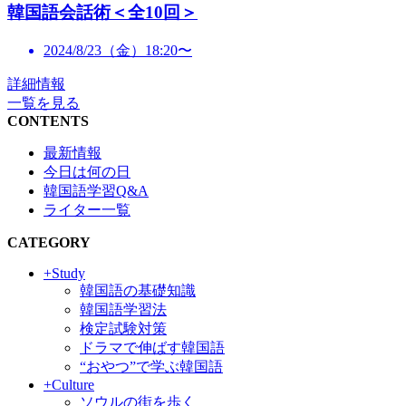
韓国語会話術＜全10回＞
2024/8/23（金）18:20〜
詳細情報
一覧を見る
CONTENTS
最新情報
今日は何の日
韓国語学習Q&A
ライター一覧
CATEGORY
+Study
韓国語の基礎知識
韓国語学習法
検定試験対策
ドラマで伸ばす韓国語
“おやつ”で学ぶ韓国語
+Culture
ソウルの街を歩く