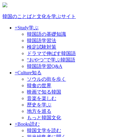
韓国のことばと文化を学ぶサイト
+Study
学ぶ
韓国語の基礎知識
韓国語学習法
検定試験対策
ドラマで伸ばす韓国語
“おやつ”で学ぶ韓国語
韓国語学習Q&A
+Culture
知る
ソウルの街を歩く
韓食の世界
映画で知る韓国
音楽を楽しむ
歴史を学ぶ
地方を巡る
もっと韓国文化
+Books
読む
韓国文学を読む
担当編集者に聞く