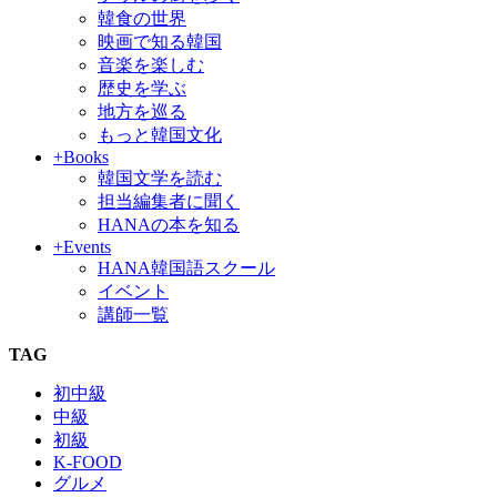
韓食の世界
映画で知る韓国
音楽を楽しむ
歴史を学ぶ
地方を巡る
もっと韓国文化
+Books
韓国文学を読む
担当編集者に聞く
HANAの本を知る
+Events
HANA韓国語スクール
イベント
講師一覧
TAG
初中級
中級
初級
K-FOOD
グルメ