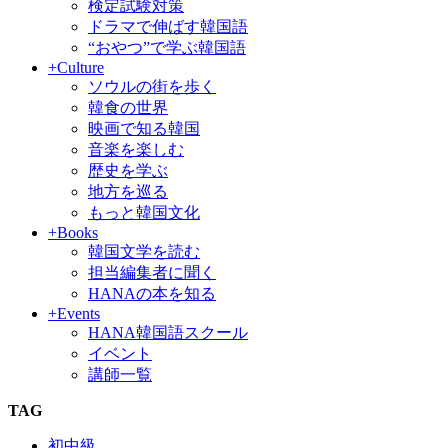
検定試験対策
ドラマで伸ばす韓国語
“おやつ”で学ぶ韓国語
+Culture
ソウルの街を歩く
韓食の世界
映画で知る韓国
音楽を楽しむ
歴史を学ぶ
地方を巡る
もっと韓国文化
+Books
韓国文学を読む
担当編集者に聞く
HANAの本を知る
+Events
HANA韓国語スクール
イベント
講師一覧
TAG
初中級