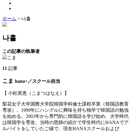
ホーム
>
나흘
나흘
この記事の執筆者
11
記事
こま
hana+／スクール担当
【 小松英恵（こまつはなえ）】
梨花女子大学国際大学院韓国学科修士課程卒業（韓国語教育
専攻）。1999年にハングルに興味を持ち独学で韓国語の勉強
を始める。2003年から専門的に韓国語を学び始め、大学時代
は韓国学を専攻。当時の恩師の紹介で学生時代にHANAでア
ルバイトをしていたご縁で、現在HANAスクールおよび