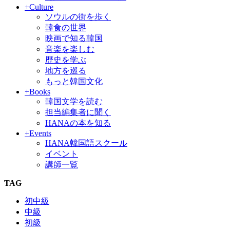
+Culture
ソウルの街を歩く
韓食の世界
映画で知る韓国
音楽を楽しむ
歴史を学ぶ
地方を巡る
もっと韓国文化
+Books
韓国文学を読む
担当編集者に聞く
HANAの本を知る
+Events
HANA韓国語スクール
イベント
講師一覧
TAG
初中級
中級
初級