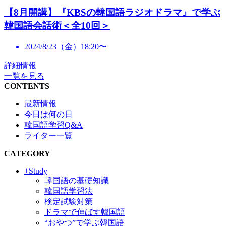
【8月開講】『KBSの韓国語ラジオドラマ』で学ぶ
韓国語会話術＜全10回＞
2024/8/23（金）18:20〜
詳細情報
一覧を見る
CONTENTS
最新情報
今日は何の日
韓国語学習Q&A
ライター一覧
CATEGORY
+Study
韓国語の基礎知識
韓国語学習法
検定試験対策
ドラマで伸ばす韓国語
“おやつ”で学ぶ韓国語