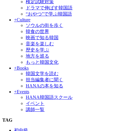
検定試験対策
ドラマで伸ばす韓国語
“おやつ”で学ぶ韓国語
+Culture
ソウルの街を歩く
韓食の世界
映画で知る韓国
音楽を楽しむ
歴史を学ぶ
地方を巡る
もっと韓国文化
+Books
韓国文学を読む
担当編集者に聞く
HANAの本を知る
+Events
HANA韓国語スクール
イベント
講師一覧
TAG
初中級