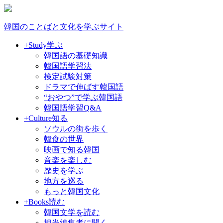
韓国のことばと文化を学ぶサイト
+Study
学ぶ
韓国語の基礎知識
韓国語学習法
検定試験対策
ドラマで伸ばす韓国語
“おやつ”で学ぶ韓国語
韓国語学習Q&A
+Culture
知る
ソウルの街を歩く
韓食の世界
映画で知る韓国
音楽を楽しむ
歴史を学ぶ
地方を巡る
もっと韓国文化
+Books
読む
韓国文学を読む
担当編集者に聞く