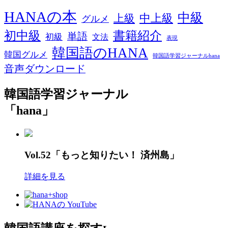
HANAの本
中級
中上級
上級
グルメ
初中級
書籍紹介
単語
初級
文法
表現
韓国語のHANA
韓国グルメ
韓国語学習ジャーナルhana
音声ダウンロード
韓国語学習ジャーナル
「hana」
Vol.52「もっと知りたい！ 済州島」
詳細を見る