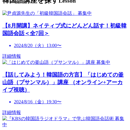
韓国語講座を探す
Lesson
募集中
【8月開講】ネイティブ式にどんどん話す！初級韓
国語会話＜全7回＞
2024/8/20（火）13:00〜
詳細情報
募集中
【話してみよう！韓国語の方言】「はじめての釜
山語（プサンマル）」講座 （オンライン+アーカ
イブ視聴）
2024/8/16（金）19:30〜
詳細情報
募集
中