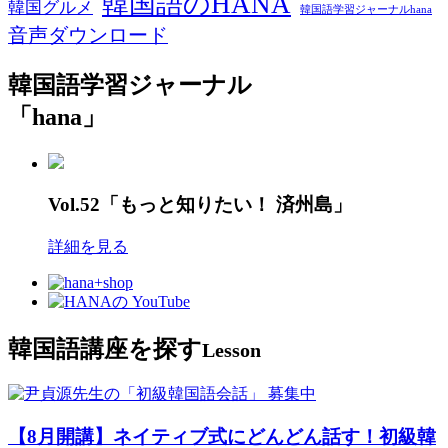
韓国語のHANA
韓国グルメ
韓国語学習ジャーナルhana
音声ダウンロード
韓国語学習ジャーナル
「hana」
Vol.52「もっと知りたい！ 済州島」
詳細を見る
韓国語講座を探す
Lesson
募集中
【8月開講】ネイティブ式にどんどん話す！初級韓