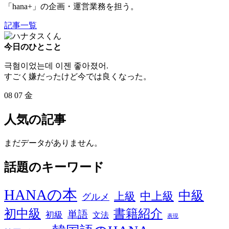
「hana+」の企画・運営業務を担う。
記事一覧
今日のひとこと
극혐이었는데 이젠 좋아졌어.
すごく嫌だったけど今では良くなった。
08
07
金
人気の記事
まだデータがありません。
話題のキーワード
HANAの本
中級
中上級
上級
グルメ
初中級
書籍紹介
単語
初級
文法
表現