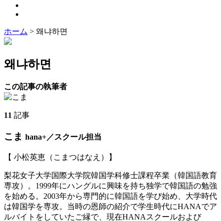
ホーム
>
왜냐하면
왜냐하면
この記事の執筆者
11
記事
こま
hana+／スクール担当
【 小松英恵（こまつはなえ）】
梨花女子大学国際大学院韓国学科修士課程卒業（韓国語教育
専攻）。1999年にハングルに興味を持ち独学で韓国語の勉強
を始める。2003年から専門的に韓国語を学び始め、大学時代
は韓国学を専攻。当時の恩師の紹介で学生時代にHANAでア
ルバイトをしていたご縁で、現在HANAスクールおよび