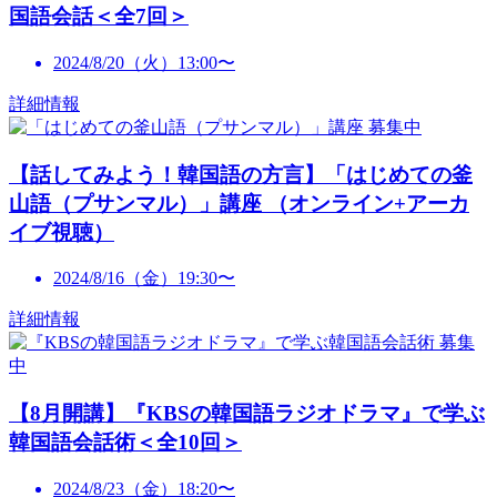
国語会話＜全7回＞
2024/8/20（火）13:00〜
詳細情報
募集中
【話してみよう！韓国語の方言】「はじめての釜
山語（プサンマル）」講座 （オンライン+アーカ
イブ視聴）
2024/8/16（金）19:30〜
詳細情報
募集
中
【8月開講】『KBSの韓国語ラジオドラマ』で学ぶ
韓国語会話術＜全10回＞
2024/8/23（金）18:20〜