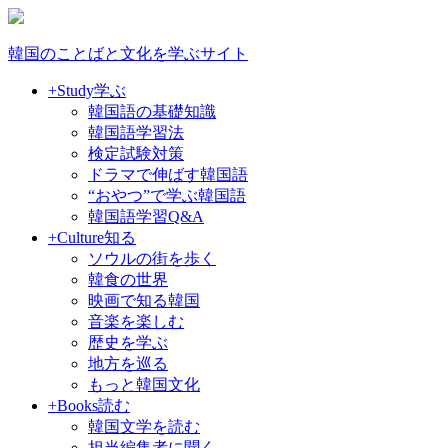
韓国のことばと文化を学ぶサイト
+Study
学ぶ
韓国語の基礎知識
韓国語学習法
検定試験対策
ドラマで伸ばす韓国語
“おやつ”で学ぶ韓国語
韓国語学習Q&A
+Culture
知る
ソウルの街を歩く
韓食の世界
映画で知る韓国
音楽を楽しむ
歴史を学ぶ
地方を巡る
もっと韓国文化
+Books
読む
韓国文学を読む
担当編集者に聞く