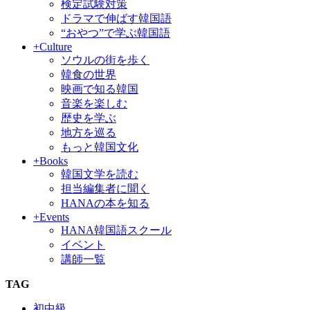
検定試験対策
ドラマで伸ばす韓国語
“おやつ”で学ぶ韓国語
+Culture
ソウルの街を歩く
韓食の世界
映画で知る韓国
音楽を楽しむ
歴史を学ぶ
地方を巡る
もっと韓国文化
+Books
韓国文学を読む
担当編集者に聞く
HANAの本を知る
+Events
HANA韓国語スクール
イベント
講師一覧
TAG
初中級