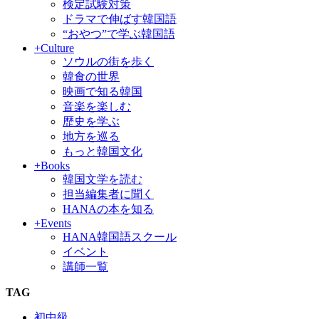
検定試験対策
ドラマで伸ばす韓国語
“おやつ”で学ぶ韓国語
+Culture
ソウルの街を歩く
韓食の世界
映画で知る韓国
音楽を楽しむ
歴史を学ぶ
地方を巡る
もっと韓国文化
+Books
韓国文学を読む
担当編集者に聞く
HANAの本を知る
+Events
HANA韓国語スクール
イベント
講師一覧
TAG
初中級