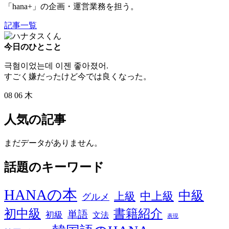
「hana+」の企画・運営業務を担う。
記事一覧
今日のひとこと
극혐이었는데 이젠 좋아졌어.
すごく嫌だったけど今では良くなった。
08
06
木
人気の記事
まだデータがありません。
話題のキーワード
HANAの本
中級
中上級
上級
グルメ
初中級
書籍紹介
単語
初級
文法
表現