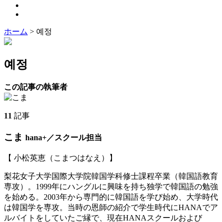
ホーム
>
예정
예정
この記事の執筆者
11
記事
こま
hana+／スクール担当
【 小松英恵（こまつはなえ）】
梨花女子大学国際大学院韓国学科修士課程卒業（韓国語教育
専攻）。1999年にハングルに興味を持ち独学で韓国語の勉強
を始める。2003年から専門的に韓国語を学び始め、大学時代
は韓国学を専攻。当時の恩師の紹介で学生時代にHANAでア
ルバイトをしていたご縁で、現在HANAスクールおよび