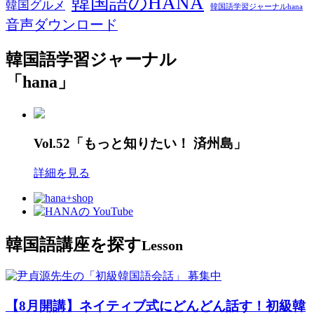
韓国語のHANA
韓国グルメ
韓国語学習ジャーナルhana
音声ダウンロード
韓国語学習ジャーナル
「hana」
Vol.52「もっと知りたい！ 済州島」
詳細を見る
韓国語講座を探す
Lesson
募集中
【8月開講】ネイティブ式にどんどん話す！初級韓