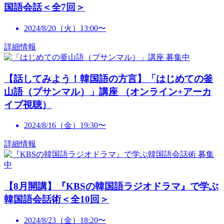
国語会話＜全7回＞
2024/8/20（火）13:00〜
詳細情報
募集中
【話してみよう！韓国語の方言】「はじめての釜
山語（プサンマル）」講座 （オンライン+アーカ
イブ視聴）
2024/8/16（金）19:30〜
詳細情報
募集
中
【8月開講】『KBSの韓国語ラジオドラマ』で学ぶ
韓国語会話術＜全10回＞
2024/8/23（金）18:20〜