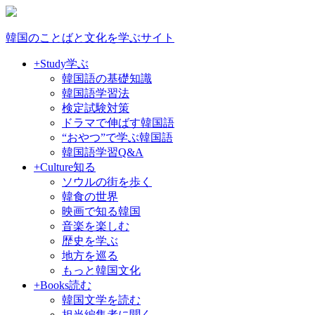
韓国のことばと文化を学ぶサイト
+Study
学ぶ
韓国語の基礎知識
韓国語学習法
検定試験対策
ドラマで伸ばす韓国語
“おやつ”で学ぶ韓国語
韓国語学習Q&A
+Culture
知る
ソウルの街を歩く
韓食の世界
映画で知る韓国
音楽を楽しむ
歴史を学ぶ
地方を巡る
もっと韓国文化
+Books
読む
韓国文学を読む
担当編集者に聞く