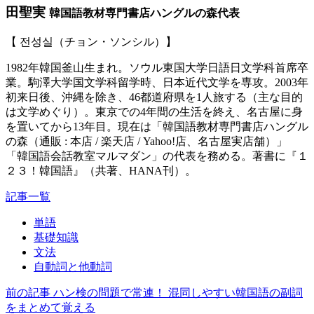
田聖実
韓国語教材専門書店ハングルの森代表
【 전성실（チョン・ソンシル）】
1982年韓国釜山生まれ。ソウル東国大学日語日文学科首席卒
業。駒澤大学国文学科留学時、日本近代文学を専攻。2003年
初来日後、沖縄を除き、46都道府県を1人旅する（主な目的
は文学めぐり）。東京での4年間の生活を終え、名古屋に身
を置いてから13年目。現在は「韓国語教材専門書店ハングル
の森（通販 : 本店 / 楽天店 / Yahoo!店、名古屋実店舗）」
「韓国語会話教室マルマダン」の代表を務める。著書に『１
２３！韓国語』（共著、HANA刊）。
記事一覧
単語
基礎知識
文法
自動詞と他動詞
前の記事
ハン検の問題で常連！ 混同しやすい韓国語の副詞
をまとめて覚える