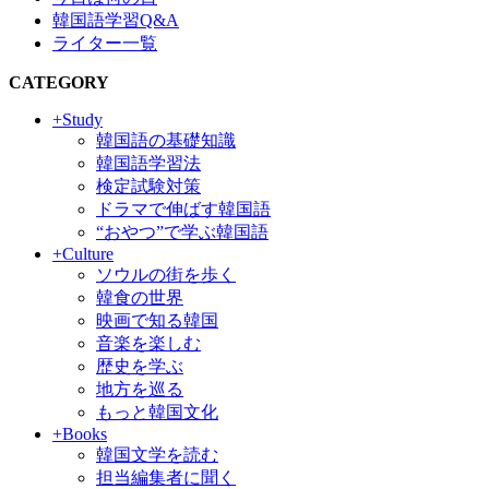
韓国語学習Q&A
ライター一覧
CATEGORY
+Study
韓国語の基礎知識
韓国語学習法
検定試験対策
ドラマで伸ばす韓国語
“おやつ”で学ぶ韓国語
+Culture
ソウルの街を歩く
韓食の世界
映画で知る韓国
音楽を楽しむ
歴史を学ぶ
地方を巡る
もっと韓国文化
+Books
韓国文学を読む
担当編集者に聞く