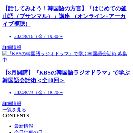
【話してみよう！韓国語の方言】「はじめての釜
山語（プサンマル）」講座 （オンライン+アーカ
イブ視聴）
2024/8/16（金）19:30〜
詳細情報
募集
中
【8月開講】『KBSの韓国語ラジオドラマ』で学ぶ
韓国語会話術＜全10回＞
2024/8/23（金）18:20〜
詳細情報
一覧を見る
CONTENTS
最新情報
今日は何の日