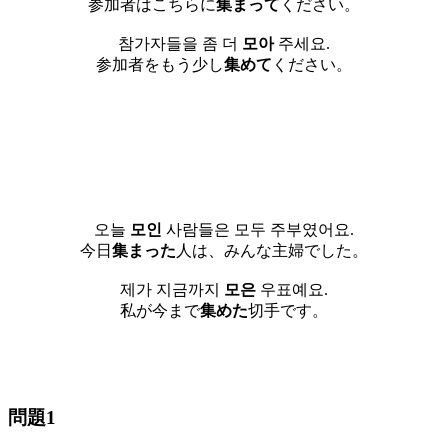
参加者はこちらに
集まって
ください。
참가자들을 좀 더
모아
주세요.
参加者をもう少し
集めて
ください。
오늘
모인
사람들은 모두 주부였어요.
今日
集まった
人は、みんな主婦でした。
제가 지금까지
모은
우표예요.
私が今まで
集めた
切手です。
問題1