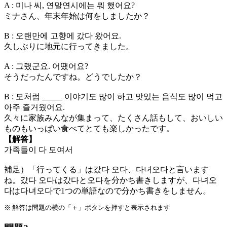
A : 미나 씨, 연말연시에는 뭐 했어요?
ミナさん、年末年始は何をしましたか？
B : 오랜만에 고향에 갔다 왔어요.
久しぶりに地元に行ってきました。
A : 그랬군요. 어땠어요?
そうだったんですね。どうでしたか？
B : 모처럼 _____ 이야기도 많이 하고 맛있는 음식도 많이 먹고
아주 즐거웠어요.
久々に
家族みんなが集まって
、たくさん話もして、おいしい
ものもいっぱい食べてとても楽しかったです。
【解答】
가족들이 다 모여서
補足）「行ってくる」は갔다 오다、다녀오다と言います
ね。갔다 오다は갔다と오다を分かち書きしますが、다녀오
다は다녀오다で1つの単語なので分かち書きをしません。
※ 解答は問題の横の「＋」ボタンを押すと表示されます