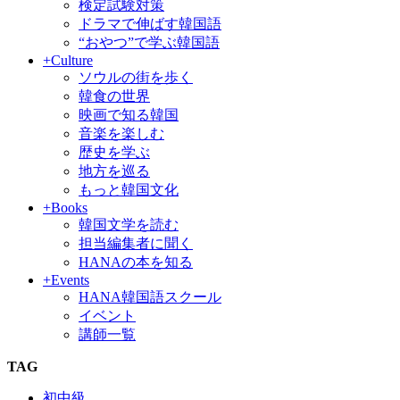
検定試験対策
ドラマで伸ばす韓国語
“おやつ”で学ぶ韓国語
+Culture
ソウルの街を歩く
韓食の世界
映画で知る韓国
音楽を楽しむ
歴史を学ぶ
地方を巡る
もっと韓国文化
+Books
韓国文学を読む
担当編集者に聞く
HANAの本を知る
+Events
HANA韓国語スクール
イベント
講師一覧
TAG
初中級