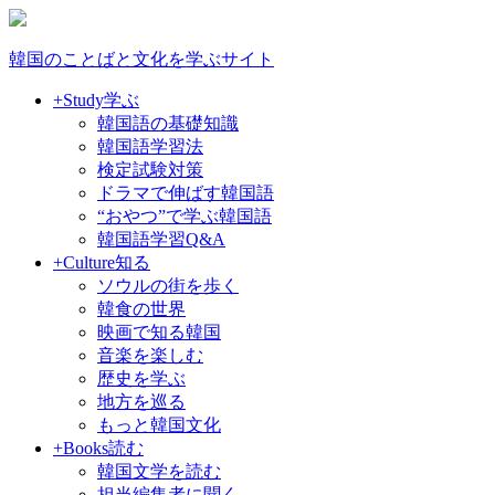
韓国のことばと文化を学ぶサイト
+Study
学ぶ
韓国語の基礎知識
韓国語学習法
検定試験対策
ドラマで伸ばす韓国語
“おやつ”で学ぶ韓国語
韓国語学習Q&A
+Culture
知る
ソウルの街を歩く
韓食の世界
映画で知る韓国
音楽を楽しむ
歴史を学ぶ
地方を巡る
もっと韓国文化
+Books
読む
韓国文学を読む
担当編集者に聞く