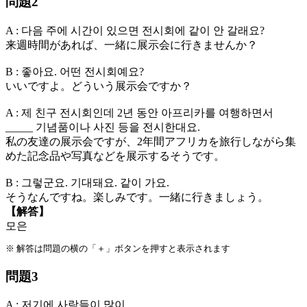
問題2
A : 다음 주에 시간이 있으면 전시회에 같이 안 갈래요?
来週時間があれば、一緒に展示会に行きませんか？
B : 좋아요. 어떤 전시회예요?
いいですよ。どういう展示会ですか？
A : 제 친구 전시회인데 2년 동안 아프리카를 여행하면서
_____ 기념품이나 사진 등을 전시한대요.
私の友達の展示会ですが、2年間アフリカを旅行しながら
集
めた
記念品や写真などを展示するそうです。
B : 그렇군요. 기대돼요. 같이 가요.
そうなんですね。楽しみです。一緒に行きましょう。
【解答】
모은
※ 解答は問題の横の「＋」ボタンを押すと表示されます
問題3
A : 저기에 사람들이 많이 _____.