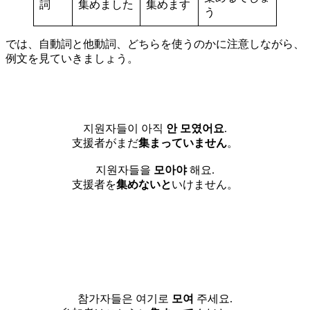
詞
集めました
集めます
う
では、自動詞と他動詞、どちらを使うのかに注意しながら、
例文を見ていきましょう。
지원자들이 아직
안
모였어요
.
支援者がまだ
集まっていません
。
지원자들을
모아야
해요.
支援者を
集めないと
いけません。
참가자들은 여기로
모여
주세요.