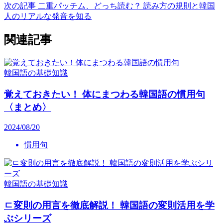
次の記事
二重パッチム、どっち読む？ 読み方の規則と韓国
人のリアルな発音を知る
関連記事
韓国語の基礎知識
覚えておきたい！ 体にまつわる韓国語の慣用句
〈まとめ〉
2024/08/20
慣用句
韓国語の基礎知識
ㄷ変則の用言を徹底解説！ 韓国語の変則活用を学
ぶシリーズ