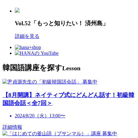
Vol.52「もっと知りたい！ 済州島」
詳細を見る
韓国語講座を探す
Lesson
募集中
【8月開講】ネイティブ式にどんどん話す！初級韓
国語会話＜全7回＞
2024/8/20（火）13:00〜
詳細情報
募集中