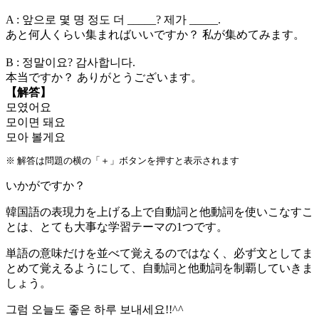
A : 앞으로 몇 명 정도 더 _____? 제가 _____.
あと何人くらい
集まればいいですか
？ 私が
集めてみます
。
B : 정말이요? 감사합니다.
本当ですか？ ありがとうございます。
【解答】
모였어요
모이면 돼요
모아 볼게요
※ 解答は問題の横の「＋」ボタンを押すと表示されます
いかがですか？
韓国語の表現力を上げる上で自動詞と他動詞を使いこなすこ
とは、とても大事な学習テーマの1つです。
単語の意味だけを並べて覚えるのではなく、必ず文としてま
とめて覚えるようにして、自動詞と他動詞を制覇していきま
しょう。
그럼 오늘도 좋은 하루 보내세요!!^^