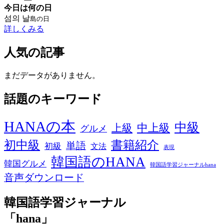
今日は何の日
섬의 날
島の日
詳しくみる
人気の記事
まだデータがありません。
話題のキーワード
HANAの本
中級
中上級
上級
グルメ
初中級
書籍紹介
単語
初級
文法
表現
韓国語のHANA
韓国グルメ
韓国語学習ジャーナルhana
音声ダウンロード
韓国語学習ジャーナル
「hana」