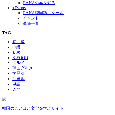
HANAの本を知る
+Events
HANA韓国語スクール
イベント
講師一覧
TAG
初中級
中級
初級
K-FOOD
グルメ
韓国グルメ
学習法
ご当地
単語
入門
韓国のことばと文化を学ぶサイト