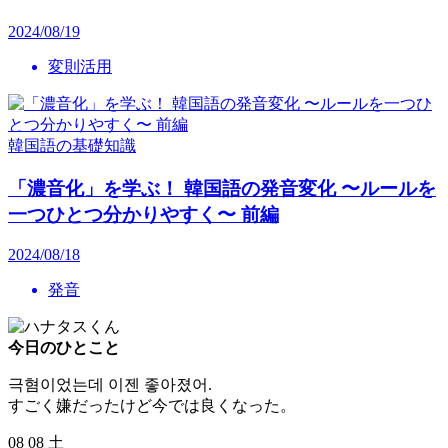
2024/08/19
変則活用
韓国語の基礎知識
「濃音化」を学ぶ！ 韓国語の発音変化 〜ルールを
一つひとつ分かりやすく〜 前編
2024/08/18
発音
今日のひとこと
극혐이었는데 이젠 좋아졌어.
すごく嫌だったけど今では良くなった。
08
08
土