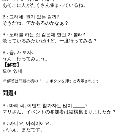
あそこに人がたくさん
集まっているね
。
B : 그러네. 뭔가 있는 걸까?
そうだね。何かあるのかなぁ？
A : 노래를 하는 것 같은데 한번 가 볼래?
歌っているみたいだけど、一度行ってみる？
B : 응, 가 보자.
うん、行ってみよう。
【解答】
모여 있네
※ 解答は問題の横の「＋」ボタンを押すと表示されます
問題4
A : 마리 씨, 이벤트 참가자는 많이 _____?
マリさん、イベントの参加者は結構
集まりましたか
？
B : 아니요, 아직이에요.
いいえ、まだです。