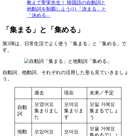
教えて聖実先生！ 韓国語の自動詞と
他動詞を制覇しよう(1) 「決まる」と
「決める」
「集まる」と「集める」
第3弾は、日常生活でよく使う「集まる」と「集める」で
す。
自動詞、他動詞、それぞれの活用した形も見ていきましょ
う。
過去
現在
未来／予定
모였어요
모여요
모일 거예요
自動
集まりまし
集まりま
集まるでしょ
詞
た
す
う
모을 거예요
他動
모았어요
모아요
集めるでしょ