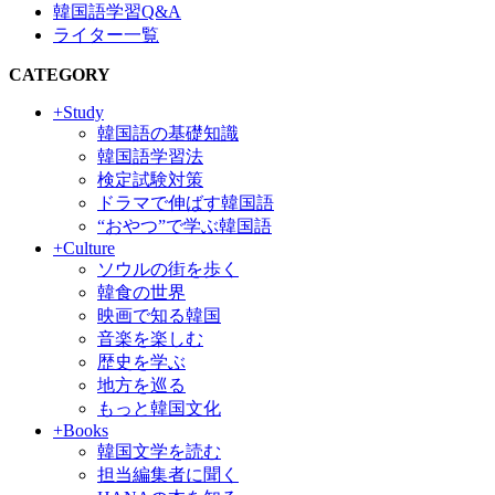
韓国語学習Q&A
ライター一覧
CATEGORY
+Study
韓国語の基礎知識
韓国語学習法
検定試験対策
ドラマで伸ばす韓国語
“おやつ”で学ぶ韓国語
+Culture
ソウルの街を歩く
韓食の世界
映画で知る韓国
音楽を楽しむ
歴史を学ぶ
地方を巡る
もっと韓国文化
+Books
韓国文学を読む
担当編集者に聞く