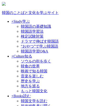
韓国のことばと文化を学ぶサイト
+Study
学ぶ
韓国語の基礎知識
韓国語学習法
検定試験対策
ドラマで伸ばす韓国語
“おやつ”で学ぶ韓国語
韓国語学習Q&A
+Culture
知る
ソウルの街を歩く
韓食の世界
映画で知る韓国
音楽を楽しむ
歴史を学ぶ
地方を巡る
もっと韓国文化
+Books
読む
韓国文学を読む
担当編集者に聞く