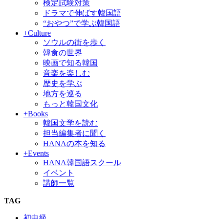
検定試験対策
ドラマで伸ばす韓国語
“おやつ”で学ぶ韓国語
+Culture
ソウルの街を歩く
韓食の世界
映画で知る韓国
音楽を楽しむ
歴史を学ぶ
地方を巡る
もっと韓国文化
+Books
韓国文学を読む
担当編集者に聞く
HANAの本を知る
+Events
HANA韓国語スクール
イベント
講師一覧
TAG
初中級