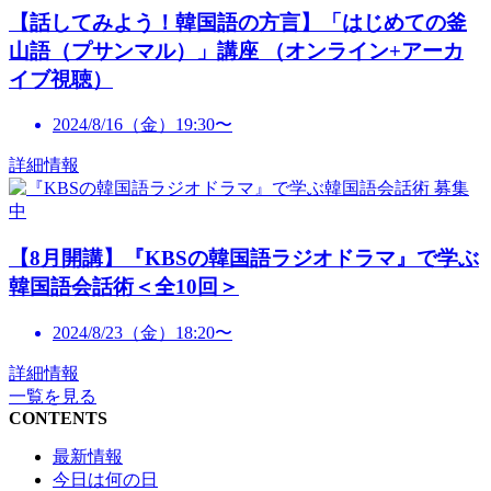
【話してみよう！韓国語の方言】「はじめての釜
山語（プサンマル）」講座 （オンライン+アーカ
イブ視聴）
2024/8/16（金）19:30〜
詳細情報
募集
中
【8月開講】『KBSの韓国語ラジオドラマ』で学ぶ
韓国語会話術＜全10回＞
2024/8/23（金）18:20〜
詳細情報
一覧を見る
CONTENTS
最新情報
今日は何の日