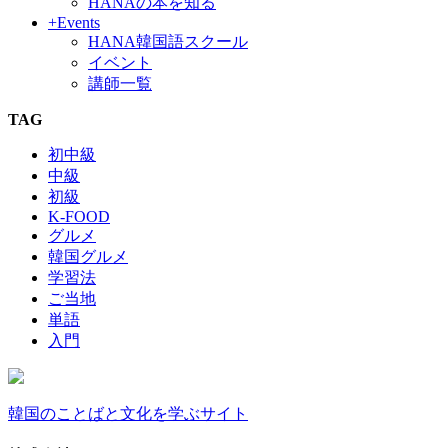
HANAの本を知る
+Events
HANA韓国語スクール
イベント
講師一覧
TAG
初中級
中級
初級
K-FOOD
グルメ
韓国グルメ
学習法
ご当地
単語
入門
韓国のことばと文化を学ぶサイト