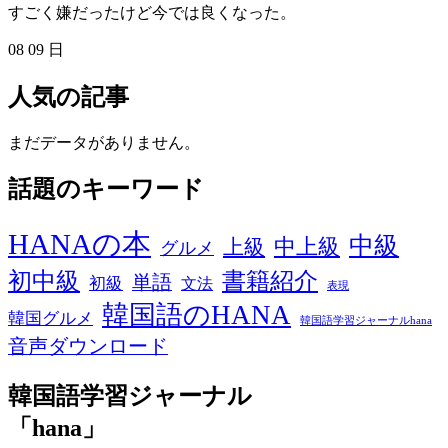
すごく嫌だったけど今では良くなった。
08
09
日
人気の記事
まだデータがありません。
話題のキーワード
HANAの本
中級
中上級
上級
グルメ
初中級
書籍紹介
単語
初級
文法
表現
韓国語のHANA
韓国グルメ
韓国語学習ジャーナルhana
音声ダウンロード
韓国語学習ジャーナル
「hana」