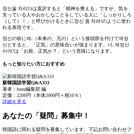
정신을 차리다は直訳すると「精神を整える」ですが、気を
失っている人やおかしなことをしている人に「しっかりしろ
（して）！」と呼びかけるときに정신 좀 차려!のように使わ
れる表現です。
정신の前に제-（本来の、元の）という接頭辞を付けて제정
신とすると、「正気」の意味合いが強まります。너, 제정신
이야?は「お前、正気か？」という意味になります。
もっと知りたい方におすすめ
新韓国語学習Q&A333
著者：hana編集部 編
定価：2200円（本体2000円＋税10％）
詳細を見る
あなたの「疑問」募集中！
韓国語に関わる疑問を募集しています。下記お問い合わせフ