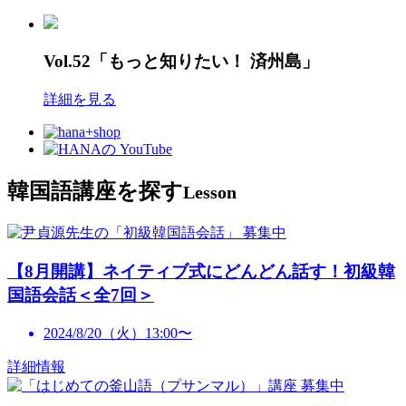
Vol.52「もっと知りたい！ 済州島」
詳細を見る
韓国語講座を探す
Lesson
募集中
【8月開講】ネイティブ式にどんどん話す！初級韓
国語会話＜全7回＞
2024/8/20（火）13:00〜
詳細情報
募集中