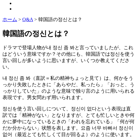
ホーム
>
Q&A
>
韓国語の정신とは？
韓国語の정신とは？
ドラマで登場人物が내 정신 좀 봐と言っていましたが、これ
はどういう意味ですか？その他にも、韓国語では정신を使う
言い回しが多いように思いますが、いくつか教えてくださ
い。
내 정신 좀 봐（直訳＝私の精神ちょっと見て）は、何かをう
っかり失敗したときに「あらやだ、私ったら」「おっと、う
っかりしていた」のような意味で独り言のように用いられる
表現です。男女問わず用いられます。
정신を使う言い回しについて、정신이 없다という表現は直
訳では「精神がない」となりますが、とても忙しいときや何
かに夢中になっているときの「われを忘れている」「何が何
だか分からない」状態を表します。요즘 너무 바빠서 정신이
없어（最近とても忙しくて目が回るよ）のように使います。