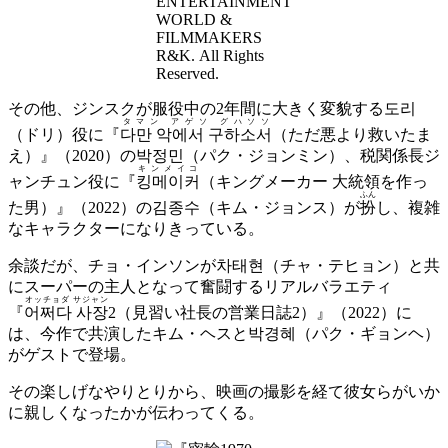
ENTERTAINMENT
WORLD &
FILMMAKERS
R&K. All Rights
Reserved.
その他、ジンスクが服役中の2年間に大きく変貌する도리
タマン アゲソ グハソソ
（ドリ）役に『
다만 악에서 구하소서
（ただ悪より救いたま
え）』（2020）の박정민（パク・ジョンミン）、税関係長ジ
キンメイコ
ャンチュン役に『
킹메이커
（キングメーカー 大統領を作っ
ふん
た男）』（2022）の김종수（キム・ジョンス）が
扮
し、複雑
なキャラクターになりきっている。
余談だが、チョ・インソンが차태현（チャ・テヒョン）と共
にスーパーの主人となって奮闘するリアルバラエティ
オッチョダ サジャン
『
어쩌다 사장
2（見習い社長の営業日誌2）』（2022）に
は、今作で共演したキム・ヘスと박경혜（パク・ギョンヘ）
がゲストで登場。
その楽しげなやりとりから、映画の撮影を経て彼女らがいか
に親しくなったかが伝わってくる。