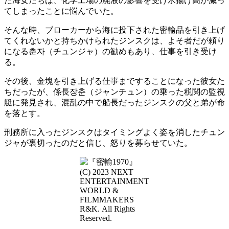
た海女たちは、化学工場の廃液の影響を受け水揚げ高が減っ
てしまったことに悩んでいた。
そんな時、ブローカーから海に投下された密輸品を引き上げ
てくれないかと持ちかけられたジンスクは、よそ者だが頼り
になる춘자（チュンジャ）の勧めもあり、仕事を引き受け
る。
その後、金塊を引き上げる仕事まですることになった彼女た
ちだったが、係長장춘（ジャンチュン）の乗った税関の監視
艇に発見され、混乱の中で船長だったジンスクの父と弟が命
を落とす。
刑務所に入ったジンスクはタイミングよく姿を消したチュン
ジャが裏切ったのだと信じ、怒りを募らせていた。
(C) 2023 NEXT
ENTERTAINMENT
WORLD &
FILMMAKERS
R&K. All Rights
Reserved.