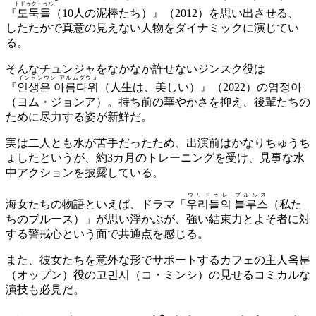
トドゥクトゥル
『
도둑들
（10人の泥棒たち）』（2012）を思い出させる、
したたかで真意の見えない人物をダイナミックに演じてい
る。
そんなチュンジャをなかなか許せないジンスク役は
インセンウン アルムダウォ
『
인생은 아름다워
（人生は、美しい）』（2022）の염정아
（ヨム・ジョンア）。持ち前の華やかさを抑え、後輩たちの
ために尽力する姿が新鮮だ。
実は二人とも水が苦手だったため、出演前はかなりちゅうち
ょしたというが、約3カ月のトレーニングを受け、見事な水
中アクションを披露している。
ウリドゥレ ブルルス
海女たちの物語といえば、ドラマ「
우리들의 블루스
（私た
ちのブルース）」が思い浮かぶが、強い結束力とよそ者に対
する警戒心という面で共通点を感じる。
また、彼女たちを意外な形でサポートするカフェの主人옥분
（オップン）役の고민시（コ・ミンシ）の見せるコミカルな
演技も必見だ。