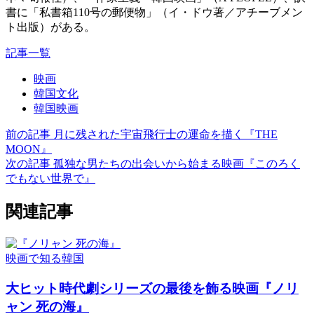
書に「私書箱110号の郵便物」（イ・ドウ著／アチーブメン
ト出版）がある。
記事一覧
映画
韓国文化
韓国映画
前の記事
月に残された宇宙飛行士の運命を描く『THE
MOON』
次の記事
孤独な男たちの出会いから始まる映画『このろく
でもない世界で』
関連記事
映画で知る韓国
大ヒット時代劇シリーズの最後を飾る映画『ノリ
ャン 死の海』