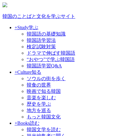
韓国のことばと文化を学ぶサイト
+Study
学ぶ
韓国語の基礎知識
韓国語学習法
検定試験対策
ドラマで伸ばす韓国語
“おやつ”で学ぶ韓国語
韓国語学習Q&A
+Culture
知る
ソウルの街を歩く
韓食の世界
映画で知る韓国
音楽を楽しむ
歴史を学ぶ
地方を巡る
もっと韓国文化
+Books
読む
韓国文学を読む
担当編集者に聞く