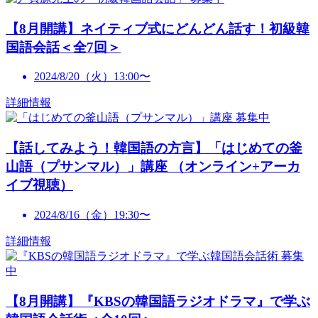
【8月開講】ネイティブ式にどんどん話す！初級韓
国語会話＜全7回＞
2024/8/20（火）13:00〜
詳細情報
募集中
【話してみよう！韓国語の方言】「はじめての釜
山語（プサンマル）」講座 （オンライン+アーカ
イブ視聴）
2024/8/16（金）19:30〜
詳細情報
募集
中
【8月開講】『KBSの韓国語ラジオドラマ』で学ぶ