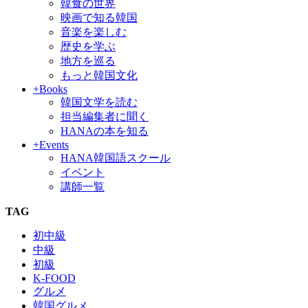
韓食の世界
映画で知る韓国
音楽を楽しむ
歴史を学ぶ
地方を巡る
もっと韓国文化
+Books
韓国文学を読む
担当編集者に聞く
HANAの本を知る
+Events
HANA韓国語スクール
イベント
講師一覧
TAG
初中級
中級
初級
K-FOOD
グルメ
韓国グルメ