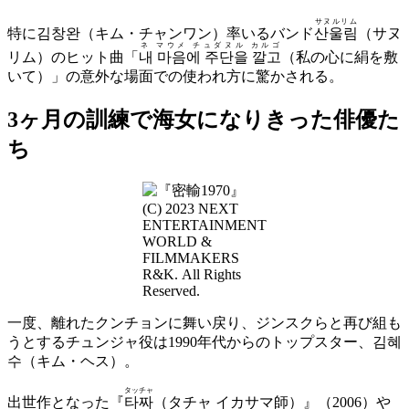
サヌルリム
特に김창완（キム・チャンワン）率いるバンド
산울림
（サヌ
ネ マウメ チュダヌル カルゴ
リム）のヒット曲「
내 마음에 주단을 깔고
（私の心に絹を敷
いて）」の意外な場面での使われ方に驚かされる。
3ヶ月の訓練で海女になりきった俳優た
ち
(C) 2023 NEXT
ENTERTAINMENT
WORLD &
FILMMAKERS
R&K. All Rights
Reserved.
一度、離れたクンチョンに舞い戻り、ジンスクらと再び組も
うとするチュンジャ役は1990年代からのトップスター、김혜
수（キム・ヘス）。
タッチャ
出世作となった『
타짜
（タチャ イカサマ師）』（2006）や