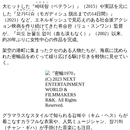
ペテラン
大ヒットした『
베테랑
（ベテラン）』（2015）や実話を元に
モガディシュ
した『
모가디슈
（モガディシュ 脱出までの14日間）』
（2021）など、エネルギッシュで見応えのある社会派アクシ
ョン映画を作り続けてきた류승완（リュ・スンワン）監督
ピド ヌンムルド オプシ
が、『
피도 눈물도 없이
（血も涙もなく）』（2002）以来、
約20年ぶりに女性中心の作品を完成。
架空の港町に集まったクセのある人物たちが、海底に沈めら
れた密輸品をめぐって繰り広げる駆け引きを軽快に見せてい
く。
(C) 2023 NEXT
ENTERTAINMENT
WORLD &
FILMMAKERS
R&K. All Rights
Reserved.
グラマラスなスタイルで知られる김혜수（キム・ヘス）らが
着こなすカラフルな衣装や、人気ミュージシャン、장기하
（チャン・ギハ）が手掛けた音楽にも注目。