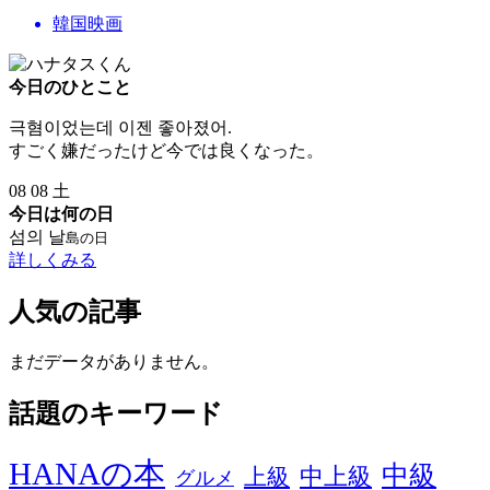
韓国映画
今日のひとこと
극혐이었는데 이젠 좋아졌어.
すごく嫌だったけど今では良くなった。
08
08
土
今日は何の日
섬의 날
島の日
詳しくみる
人気の記事
まだデータがありません。
話題のキーワード
HANAの本
中級
中上級
上級
グルメ