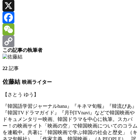
Line
X
Facebook
WeChat
この記事の執筆者
Copy
Link
22
記事
佐藤結
映画ライター
【さとう ゆう】
『韓国語学習ジャーナルhana』『キネマ旬報』『韓流ぴあ』
『韓国TVドラマガイド』『月刊TVnavi』などで韓国映画や
ドキュメンタリー映画、韓国ドラマを中心に執筆。スカパ
ー！の映画サイト「映画の空」で韓国映画についてのコラム
を連載中。共著に「韓国映画で学ぶ韓国の社会と歴史」（キ
ネマ旬報社）、「作家主義 韓国映画」（A PEOPLE）、訳