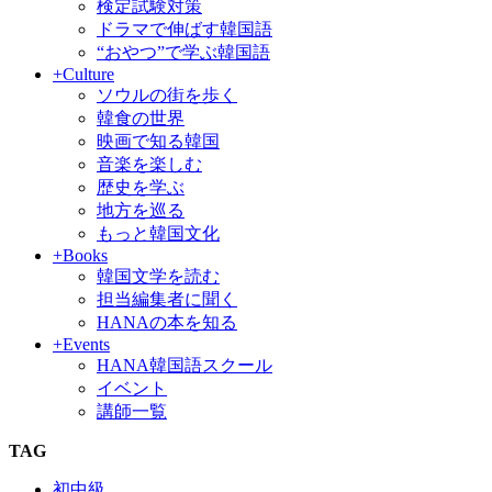
検定試験対策
ドラマで伸ばす韓国語
“おやつ”で学ぶ韓国語
+Culture
ソウルの街を歩く
韓食の世界
映画で知る韓国
音楽を楽しむ
歴史を学ぶ
地方を巡る
もっと韓国文化
+Books
韓国文学を読む
担当編集者に聞く
HANAの本を知る
+Events
HANA韓国語スクール
イベント
講師一覧
TAG
初中級