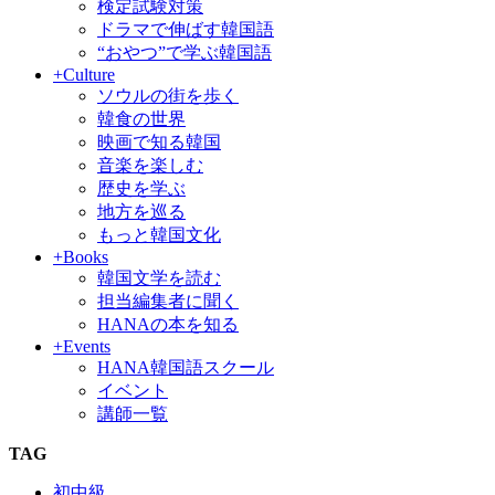
検定試験対策
ドラマで伸ばす韓国語
“おやつ”で学ぶ韓国語
+Culture
ソウルの街を歩く
韓食の世界
映画で知る韓国
音楽を楽しむ
歴史を学ぶ
地方を巡る
もっと韓国文化
+Books
韓国文学を読む
担当編集者に聞く
HANAの本を知る
+Events
HANA韓国語スクール
イベント
講師一覧
TAG
初中級