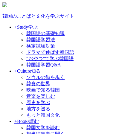
韓国のことばと文化を学ぶサイト
+Study
学ぶ
韓国語の基礎知識
韓国語学習法
検定試験対策
ドラマで伸ばす韓国語
“おやつ”で学ぶ韓国語
韓国語学習Q&A
+Culture
知る
ソウルの街を歩く
韓食の世界
映画で知る韓国
音楽を楽しむ
歴史を学ぶ
地方を巡る
もっと韓国文化
+Books
読む
韓国文学を読む
担当編集者に聞く