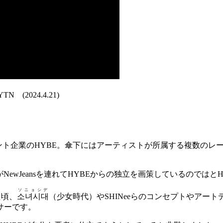
 (2024.4.21)
ント企業のHYBE。傘下にはアーティストが所属する複数のレーベル
ewJeansを連れてHYBEからの独立を画策しているのではと
ソニョシデ
た頃、
소녀시대
（少女時代）やSHINeeらのコンセプトやアートデ
サーです。