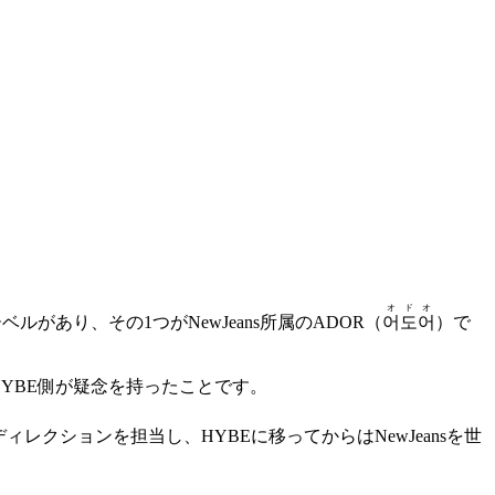
オドオ
があり、その1つがNewJeans所属のADOR（
어도어
）で
HYBE側が疑念を持ったことです。
ィレクションを担当し、HYBEに移ってからはNewJeansを世