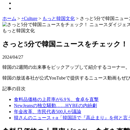
ホーム
>
+Culture
>
もっと韓国文化
>
さっと5分で韓国ニュース
もっと韓国文化
さっと5分で韓国ニュースをチェック！ ニ
2024/04/27
韓国の2週間の出来事をピックアップして紹介するコーナー。今
韓国の放送各社が公式YouTubeで提供するニュース動画もぜ
記事の目次
食料品価格の上昇率が6.9％、食卓を直撃
NewJeansの独立騒動……HYBEの内紛劇
年金改革、市民代表500人が議論
韓さんのニュース＋α「韓国語で『高止まり』を何と言