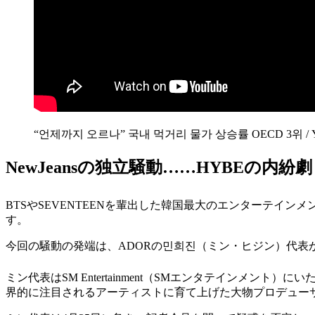
“언제까지 오르나” 국내 먹거리 물가 상승률 OECD 3위 / YTN
NewJeansの独立騒動……HYBEの内紛劇
BTSやSEVENTEENを輩出した韓国最大のエンターテインメ
す。
今回の騒動の発端は、ADORの민희진（ミン・ヒジン）代表がN
ミン代表はSM Entertainment（SMエンタテインメント）にい
界的に注目されるアーティストに育て上げた大物プロデュー