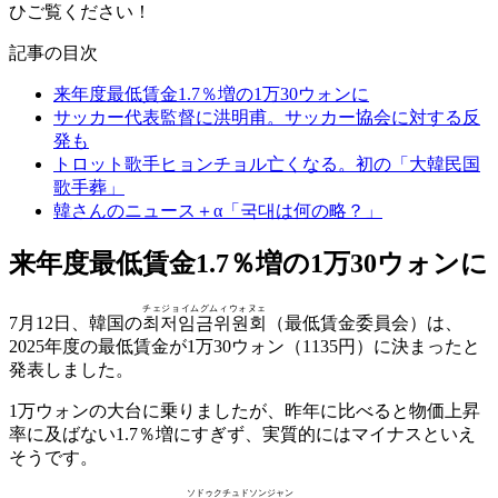
ひご覧ください！
記事の目次
来年度最低賃金1.7％増の1万30ウォンに
サッカー代表監督に洪明甫。サッカー協会に対する反
発も
トロット歌手ヒョンチョル亡くなる。初の「大韓民国
歌手葬」
韓さんのニュース＋α「국대は何の略？」
来年度最低賃金1.7％増の1万30ウォンに
チェジョイムグムィウォヌェ
7月12日、韓国の
최저임금위원회
（最低賃金委員会）は、
2025年度の最低賃金が1万30ウォン（1135円）に決まったと
発表しました。
1万ウォンの大台に乗りましたが、昨年に比べると物価上昇
率に及ばない1.7％増にすぎず、実質的にはマイナスといえ
そうです。
ソドゥクチュドソンジャン