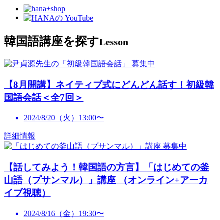
韓国語講座を探す
Lesson
募集中
【8月開講】ネイティブ式にどんどん話す！初級韓
国語会話＜全7回＞
2024/8/20（火）13:00〜
詳細情報
募集中
【話してみよう！韓国語の方言】「はじめての釜
山語（プサンマル）」講座 （オンライン+アーカ
イブ視聴）
2024/8/16（金）19:30〜