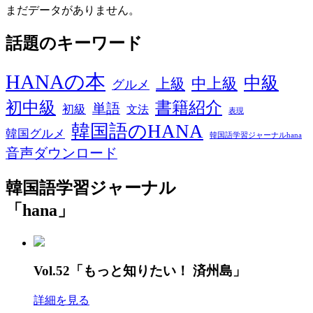
まだデータがありません。
話題のキーワード
HANAの本
中級
中上級
上級
グルメ
初中級
書籍紹介
単語
初級
文法
表現
韓国語のHANA
韓国グルメ
韓国語学習ジャーナルhana
音声ダウンロード
韓国語学習ジャーナル
「hana」
Vol.52「もっと知りたい！ 済州島」
詳細を見る