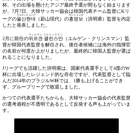
杯。その出場を懸けたアジア最終予選が間もなく始まります
が、7月7日、大韓サッカー協会は韓国代表チーム監督にKリ
ウルサンヒョンデ
ホンミョンボ
ーグの
울산현대
（蔚山現代）の
홍명보
（洪明甫）監督を内定
したと発表しました。
ウィルゲン クルリンスマン
2月に前任の
위르겐 클린스만
（ユルゲン・クリンスマン）監
督が韓国代表監督を解任され、後任者候補には海外の指揮官
の名前が何度か上がりましたが、最終的に韓国人監督が選ば
れることになりました。
Jリーグでも活躍した洪明甫は、国家代表選手として4度のW
杯に出場したレジェンド的な存在ですが、代表監督として臨
んだ2014年のブラジルW杯では、1勝も上げることができ
ず、グループリーグで敗退しました。
かつての代表選手たちからも、大韓サッカー協会の代表監督
の選考過程が不透明であるとして反発する声も上がっていま
す。