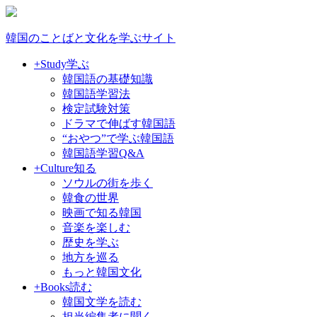
韓国のことばと文化を学ぶサイト
+Study
学ぶ
韓国語の基礎知識
韓国語学習法
検定試験対策
ドラマで伸ばす韓国語
“おやつ”で学ぶ韓国語
韓国語学習Q&A
+Culture
知る
ソウルの街を歩く
韓食の世界
映画で知る韓国
音楽を楽しむ
歴史を学ぶ
地方を巡る
もっと韓国文化
+Books
読む
韓国文学を読む
担当編集者に聞く