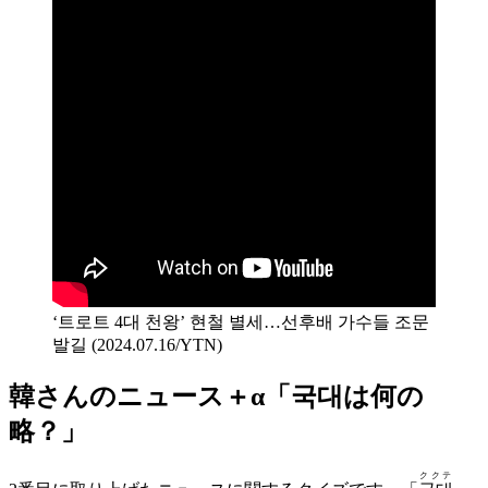
‘트로트 4대 천왕’ 현철 별세…선후배 가수들 조문
발길 (2024.07.16/YTN)
韓さんのニュース＋α「국대は何の
略？」
ククテ