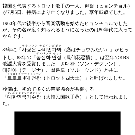
韓国を代表するトロット歌手の一人、현철（ヒョンチョル）
が7月5日、持病により亡くなりました。享年82歳でした。
1960年代の後半から音楽活動を始めたヒョンチョルでした
が、その名が広く知られるようになったのは80年代に入って
からです。
サランウン ナビインガボァ
83年に「
사랑은 나비인가봐
（恋はチョウみたい）」がヒッ
ポンソヌァ ヨンジョン
トし、88年の「
봉선화 연정
（鳳仙花恋情）」は翌年のKBS
歌謡大賞を受賞しました。
송대관
（ソン・デグァン）、
태진아
（テ・ジナ）、
설운도
（ソル・ウンド）と共に
トゥロトゥ サデ チョヌァン
「
트로트 4대 천왕
（トロット四天王）」と呼ばれました。
葬儀は、初めて多くの芸能協会が共催する
テハンミングッカスジャン
「
대한민국가수장
（大韓民国歌手葬）」として行われまし
た。