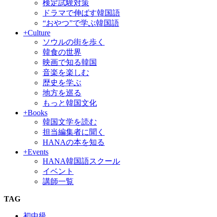
検定試験対策
ドラマで伸ばす韓国語
“おやつ”で学ぶ韓国語
+Culture
ソウルの街を歩く
韓食の世界
映画で知る韓国
音楽を楽しむ
歴史を学ぶ
地方を巡る
もっと韓国文化
+Books
韓国文学を読む
担当編集者に聞く
HANAの本を知る
+Events
HANA韓国語スクール
イベント
講師一覧
TAG
初中級