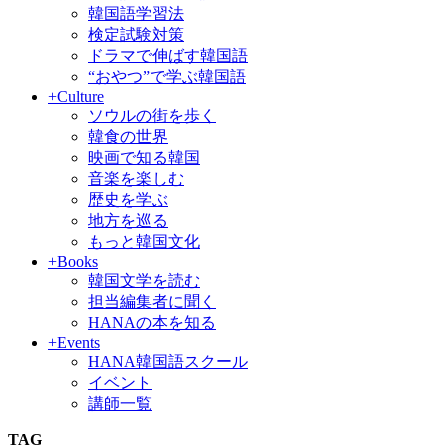
韓国語学習法
検定試験対策
ドラマで伸ばす韓国語
“おやつ”で学ぶ韓国語
+Culture
ソウルの街を歩く
韓食の世界
映画で知る韓国
音楽を楽しむ
歴史を学ぶ
地方を巡る
もっと韓国文化
+Books
韓国文学を読む
担当編集者に聞く
HANAの本を知る
+Events
HANA韓国語スクール
イベント
講師一覧
TAG