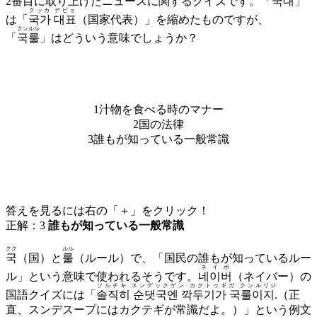
2番目に取り上げたニュースに関するクイズです。「
국대
」
クッカ デピョ
は「
국가 대표
（国家代表）」を縮めたものですが、
クンルル
「
국룰
」はどういう意味でしょうか？
1
汁物を食べる時のマナー
2
国の法律
3
誰もが知っている一般常識
答えを見るには右の「＋」をクリック！
正解：
3
誰もが知っている一般常識
クク
ルル
국
（国）と
룰
（ルール）で、「国民の誰もが知っているルー
ネイボ
ル」という意味で使われるそうです。
네이버
（ネイバー）の
ソルチキ スンデックゲン カクトゥギガ クンルリジ
国語クイズには「
솔직히 순댓국엔 깍두기가 국룰이지.
（正
直、スンデスープにはカクテギが常識だよ。）」という例文