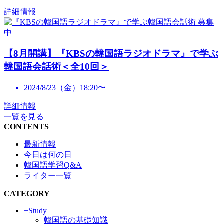
詳細情報
募集
中
【8月開講】『KBSの韓国語ラジオドラマ』で学ぶ
韓国語会話術＜全10回＞
2024/8/23（金）18:20〜
詳細情報
一覧を見る
CONTENTS
最新情報
今日は何の日
韓国語学習Q&A
ライター一覧
CATEGORY
+Study
韓国語の基礎知識