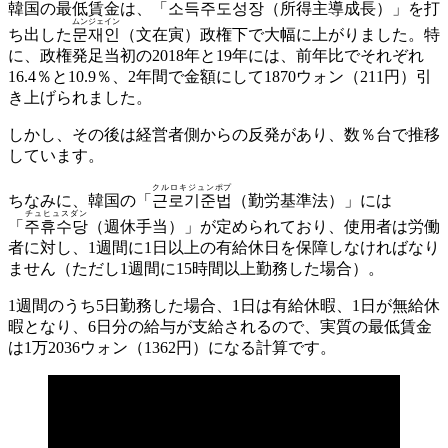
韓国の最低賃金は、「
소득주도성장
（所得主導成長）」を打
ムンジェイン
ち出した
문재인
（文在寅）政権下で大幅に上がりました。特
に、政権発足当初の2018年と19年には、前年比でそれぞれ
16.4％と10.9％、2年間で金額にして1870ウォン（211円）引
き上げられました。
しかし、その後は経営者側からの反発があり、数％台で推移
しています。
クルロキジュンポプ
ちなみに、韓国の「
근로기준법
（勤労基準法）」には
チュヒュスダン
「
주휴수당
（週休手当）」が定められており、使用者は労働
者に対し、1週間に1日以上の有給休日を保障しなければなり
ません（ただし1週間に15時間以上勤務した場合）。
1週間のうち5日勤務した場合、1日は有給休暇、1日が無給休
暇となり、6日分の給与が支給されるので、実質の最低賃金
は1万2036ウォン（1362円）になる計算です。