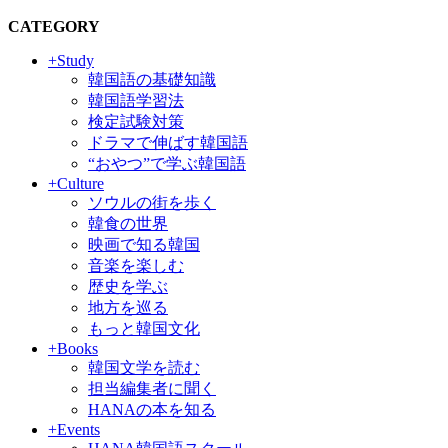
CATEGORY
+Study
韓国語の基礎知識
韓国語学習法
検定試験対策
ドラマで伸ばす韓国語
“おやつ”で学ぶ韓国語
+Culture
ソウルの街を歩く
韓食の世界
映画で知る韓国
音楽を楽しむ
歴史を学ぶ
地方を巡る
もっと韓国文化
+Books
韓国文学を読む
担当編集者に聞く
HANAの本を知る
+Events