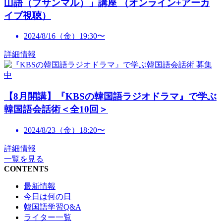
山語（プサンマル）」講座 （オンライン+アーカ
イブ視聴）
2024/8/16（金）19:30〜
詳細情報
募集
中
【8月開講】『KBSの韓国語ラジオドラマ』で学ぶ
韓国語会話術＜全10回＞
2024/8/23（金）18:20〜
詳細情報
一覧を見る
CONTENTS
最新情報
今日は何の日
韓国語学習Q&A
ライター一覧