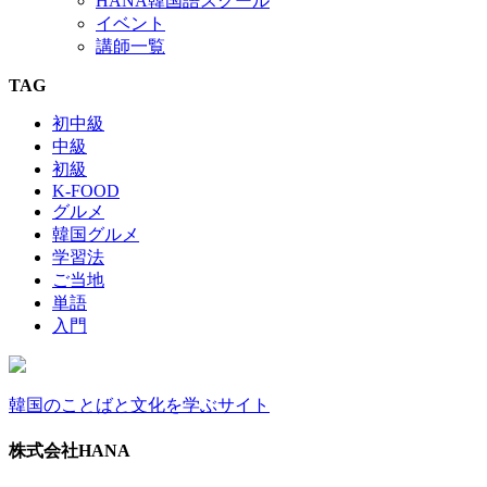
HANA韓国語スクール
イベント
講師一覧
TAG
初中級
中級
初級
K-FOOD
グルメ
韓国グルメ
学習法
ご当地
単語
入門
韓国のことばと文化を学ぶサイト
株式会社HANA