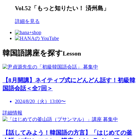
Vol.52「もっと知りたい！ 済州島」
詳細を見る
韓国語講座を探す
Lesson
募集中
【8月開講】ネイティブ式にどんどん話す！初級韓
国語会話＜全7回＞
2024/8/20（火）13:00〜
詳細情報
募集中
【話してみよう！韓国語の方言】「はじめての釜