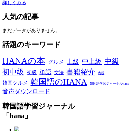
詳しくみる
人気の記事
まだデータがありません。
話題のキーワード
HANAの本
中級
中上級
上級
グルメ
初中級
書籍紹介
単語
初級
文法
表現
韓国語のHANA
韓国グルメ
韓国語学習ジャーナルhana
音声ダウンロード
韓国語学習ジャーナル
「hana」