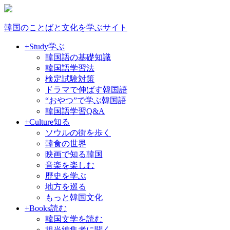
韓国のことばと文化を学ぶサイト
+Study
学ぶ
韓国語の基礎知識
韓国語学習法
検定試験対策
ドラマで伸ばす韓国語
“おやつ”で学ぶ韓国語
韓国語学習Q&A
+Culture
知る
ソウルの街を歩く
韓食の世界
映画で知る韓国
音楽を楽しむ
歴史を学ぶ
地方を巡る
もっと韓国文化
+Books
読む
韓国文学を読む
担当編集者に聞く