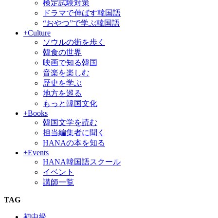
検定試験対策
ドラマで伸ばす韓国語
“おやつ”で学ぶ韓国語
+Culture
ソウルの街を歩く
韓食の世界
映画で知る韓国
音楽を楽しむ
歴史を学ぶ
地方を巡る
もっと韓国文化
+Books
韓国文学を読む
担当編集者に聞く
HANAの本を知る
+Events
HANA韓国語スクール
イベント
講師一覧
TAG
初中級