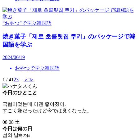
“おやつ”で学ぶ韓国語
焼き菓子「제로 초콜릿칩 쿠키」のパッケージで韓
国語を学ぶ
2024/06/19
おやつで学ぶ韓国語
1 / 4
1
2
3
…
＞
≫
今日のひとこと
극혐이었는데 이젠 좋아졌어.
すごく嫌だったけど今では良くなった。
08
08
土
今日は何の日
섬의 날
島の日